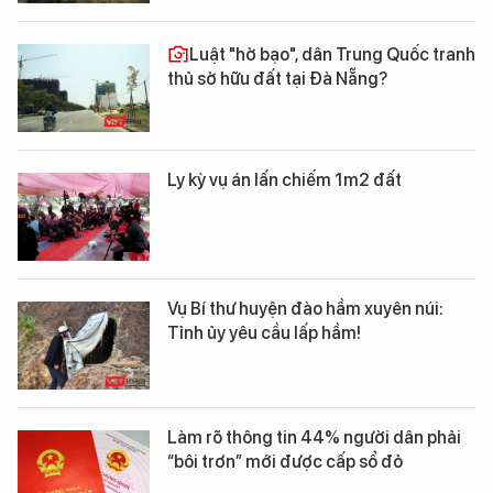
Luật "hở bạo", dân Trung Quốc tranh
thủ sở hữu đất tại Đà Nẵng?
Ly kỳ vụ án lấn chiếm 1m2 đất
Vụ Bí thư huyện đào hầm xuyên núi:
Tỉnh ủy yêu cầu lấp hầm!
Làm rõ thông tin 44% người dân phải
“bôi trơn” mới được cấp sổ đỏ