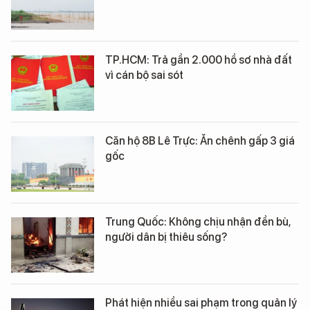
TP.HCM: Trả gần 2.000 hồ sơ nhà đất
vì cán bộ sai sót
Căn hộ 8B Lê Trực: Ăn chênh gấp 3 giá
gốc
Trung Quốc: Không chịu nhận đền bù,
người dân bị thiêu sống?
Phát hiện nhiều sai phạm trong quản lý