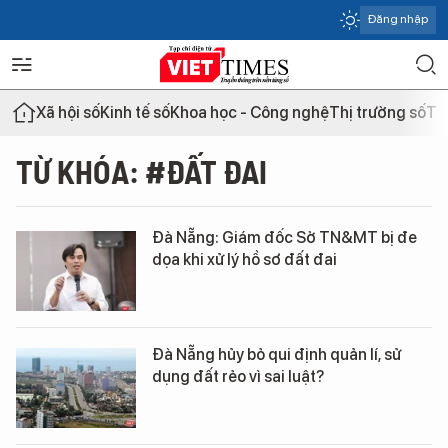
Đăng nhập
Xã hội số
Kinh tế số
Khoa học - Công nghệ
Thị trường số
Th
TỪ KHÓA: #ĐẤT ĐAI
Đà Nẵng: Giám đốc Sở TN&MT bị đe
dọa khi xử lý hồ sơ đất đai
Đà Nẵng hủy bỏ qui định quản lí, sử
dụng đất rẻo vì sai luật?