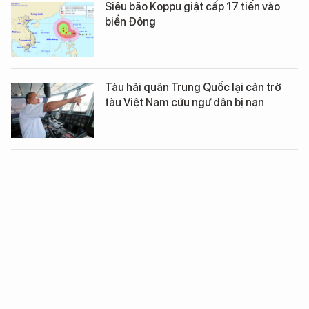
Siêu bão Koppu giật cấp 17 tiến vào
biển Đông
Tàu hải quân Trung Quốc lại cản trở
tàu Việt Nam cứu ngư dân bị nạn
Cục Hàng không thông báo về thông
tin máy bay rơi tại Trường Sa
XEM THÊM