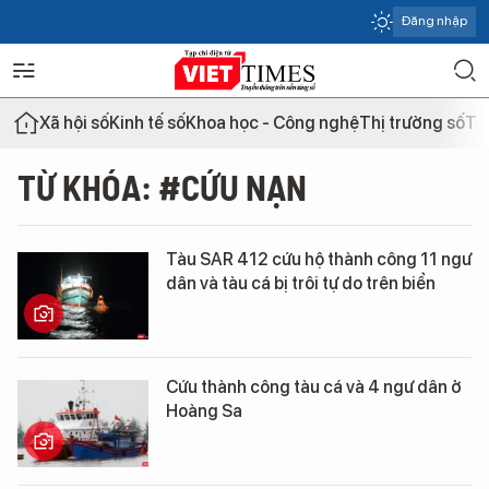
Đăng nhập
Xã hội số
Kinh tế số
Khoa học - Công nghệ
Thị trường số
Th
TỪ KHÓA: #CỨU NẠN
Tàu SAR 412 cứu hộ thành công 11 ngư
dân và tàu cá bị trôi tự do trên biển
Cứu thành công tàu cá và 4 ngư dân ở
Hoàng Sa