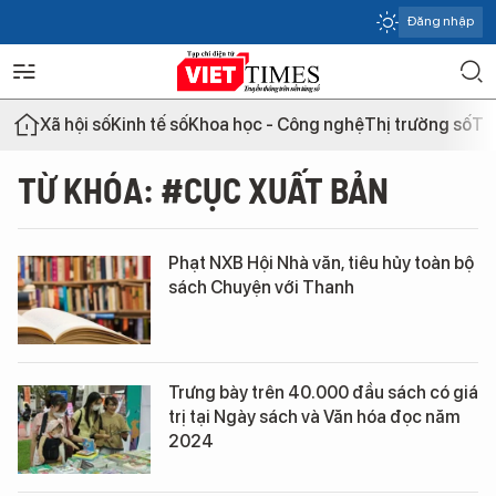
Đăng nhập
Xã hội số
Kinh tế số
Khoa học - Công nghệ
Thị trường số
Th
TỪ KHÓA: #CỤC XUẤT BẢN
Phạt NXB Hội Nhà văn, tiêu hủy toàn bộ
sách Chuyện với Thanh
Trưng bày trên 40.000 đầu sách có giá
trị tại Ngày sách và Văn hóa đọc năm
2024