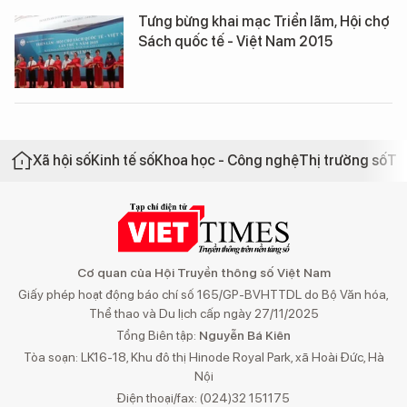
Tưng bừng khai mạc Triển lãm, Hội chợ
Sách quốc tế - Việt Nam 2015
Xã hội số
Kinh tế số
Khoa học - Công nghệ
Thị trường số
Th
Cơ quan của Hội Truyền thông số Việt Nam
Giấy phép hoạt động báo chí số 165/GP-BVHTTDL do Bộ Văn hóa,
Thể thao và Du lịch cấp ngày 27/11/2025
Tổng Biên tập:
Nguyễn Bá Kiên
Tòa soạn: LK16-18, Khu đô thị Hinode Royal Park, xã Hoài Đức, Hà
Nội
Điện thoại/fax: (024)32 151175