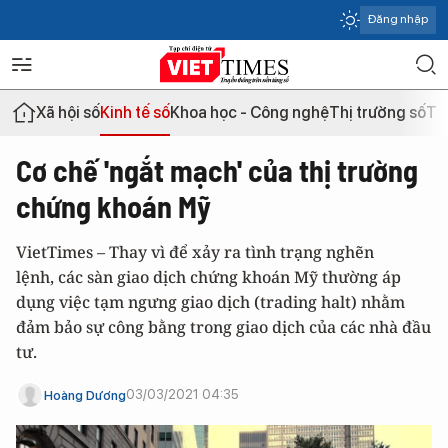
Đăng nhập
Xã hội số
Kinh tế số
Khoa học - Công nghệ
Thị trường số
Th
Cơ chế 'ngắt mạch' của thị trường
chứng khoán Mỹ
VietTimes – Thay vì để xảy ra tình trạng nghẽn
lệnh, các sàn giao dịch chứng khoán Mỹ thường áp
dụng việc tạm ngưng giao dịch (trading halt) nhằm
đảm bảo sự công bằng trong giao dịch của các nhà đầu
tư.
03/03/2021 04:35
Hoàng Dương