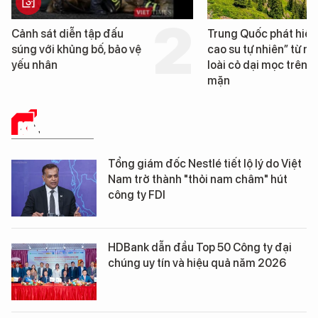
Trung Quốc phát hiện “mỏ
Loạt dự án bất động 
cao su tự nhiên” từ một
Đà Nẵng sắp bị kiểm t
loài cỏ dại mọc trên đất
mặn
KINH TẾ SỐ
Tổng giám đốc Nestlé tiết lộ lý do Việt
Nam trở thành "thỏi nam châm" hút
công ty FDI
HDBank dẫn đầu Top 50 Công ty đại
chúng uy tín và hiệu quả năm 2026