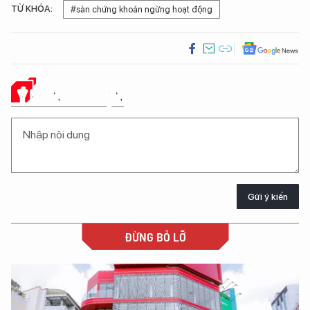
TỪ KHÓA:
#sàn chứng khoán ngừng hoạt động
Ý KIẾN CỦA BẠN
Gửi ý kiến
ĐỪNG BỎ LỠ