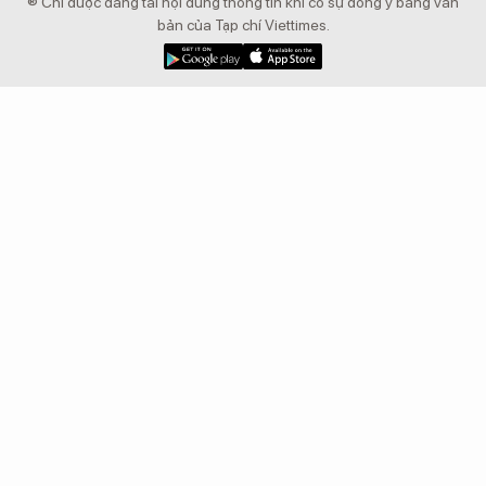
® Chỉ được đăng tải nội dung thông tin khi có sự đồng ý bằng văn
bản của Tạp chí Viettimes.