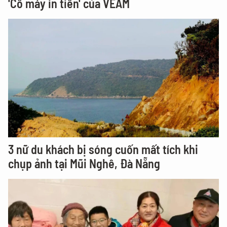
'Cỗ máy in tiền' của VEAM
3 nữ du khách bị sóng cuốn mất tích khi
chụp ảnh tại Mũi Nghê, Đà Nẵng