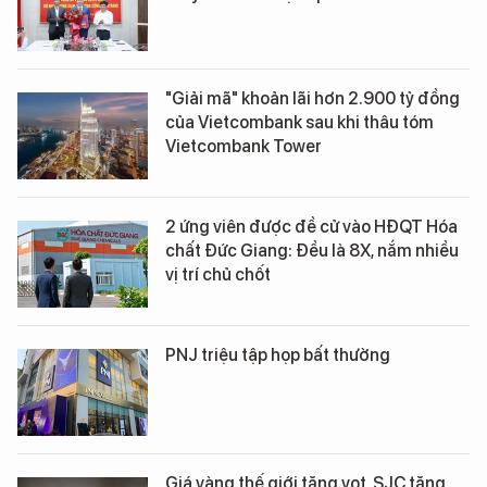
"Giải mã" khoản lãi hơn 2.900 tỷ đồng
của Vietcombank sau khi thâu tóm
Vietcombank Tower
2 ứng viên được đề cử vào HĐQT Hóa
chất Đức Giang: Đều là 8X, nắm nhiều
vị trí chủ chốt
PNJ triệu tập họp bất thường
Giá vàng thế giới tăng vọt, SJC tăng