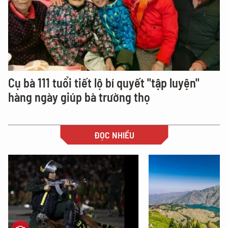
Cụ bà 111 tuổi tiết lộ bí quyết "tập luyện"
hàng ngày giúp bà trường thọ
ĐỌC NHIỀU