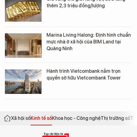
thêm 2,3 triệu đồng/lượng
Marina Living Halong: Định hình chuẩn
mực nhà ở xã hội của BIM Land tại
Quảng Ninh
Hành trình Vietcombank nắm trọn
quyền sở hữu Vietcombank Tower
Xã hội số
Kinh tế số
Khoa học - Công nghệ
Thị trường số
Th