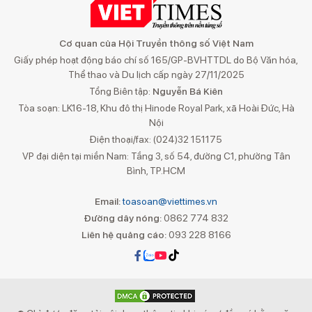
Cơ quan của Hội Truyền thông số Việt Nam
Giấy phép hoạt động báo chí số 165/GP-BVHTTDL do Bộ Văn hóa,
Thể thao và Du lịch cấp ngày 27/11/2025
Tổng Biên tập:
Nguyễn Bá Kiên
Tòa soạn: LK16-18, Khu đô thị Hinode Royal Park, xã Hoài Đức, Hà
Nội
Điện thoại/fax: (024)32 151175
VP đại diện tại miền Nam: Tầng 3, số 54, đường C1, phường Tân
Bình, TP.HCM
Email:
toasoan@viettimes.vn
Đường dây nóng:
0862 774 832
Liên hệ quảng cáo:
093 228 8166