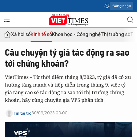
Đăng nhập
Xã hội số
Kinh tế số
Khoa học - Công nghệ
Thị trường số
Th
Câu chuyện tỷ giá tác động ra sao
tới chứng khoán?
VietTimes – Từ thời điểm tháng 8/2023, tỷ giá đã có xu
hướng tăng mạnh và tiếp diễn trong tháng 9, việc tỷ
giá tăng cao sẽ tác động ra sao tới thị trường chứng
khoán, hãy cùng chuyên gia VPS phân tích.
30/09/2023 00:00
Tin tài trợ