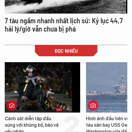
7 tàu ngầm nhanh nhất lịch sử: Kỷ lục 44,7
hải lý/giờ vẫn chưa bị phá
ĐỌC NHIỀU
Hình ảnh đầu tiên về siêu
Cận cảnh chiến hạm 
tàu sân bay USS George
tống tàu sân bay USS
Washington vừa đến Đà
George Washington 