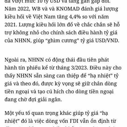
đã vượt mức 10 tỷ USD và tăng gần gấp đôi.
Năm 2022, WB và và KNOMAD đánh giá lượng
kiều hối về Việt Nam tăng 4,4% so với năm
2021. Lượng kiều hối lớn đổ về chắc chắn sẽ hỗ
trợ không nhỏ cho chính sách điều hành tỷ giá
của NHNN, giúp “ghìm cương” tỷ giá USD/VND.
Ngoài ra, NHNN có động thái đầu tiên phát
hành tín phiếu kể từ tháng 3/2023. Điều này cho
thấy NHNN sẵn sàng can thiệp để “hạ nhiệt” tỷ
giá và theo đó, được kỳ vọng sẽ giữ chân dòng
tiền ngoại và tạo cú hích cho dòng tiền ngoại
đang chờ đợi giải ngân.
Một yếu tố quan trọng khác giúp tỷ giá “hạ
nhiệt” đó là việc dòng vốn FDI vẫn ổn định từ