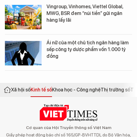
Vingroup, Vinhomes, Viettel Global,
MWG, BSR đem “núi tiền” gửi ngân
hàng lấy lãi
Ái nữ của một chủ tịch ngân hàng làm
sếp công ty dược phẩm vốn 1.000 tỷ
đồng
Xã hội số
Kinh tế số
Khoa học - Công nghệ
Thị trường số
Th
Cơ quan của Hội Truyền thông số Việt Nam
Giấy phép hoạt động báo chí số 165/GP-BVHTTDL do Bộ Văn hóa,