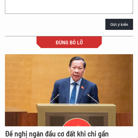
Gửi ý kiến
ĐỪNG BỎ LỠ
Đề nghị ngăn đầu cơ đất khi chi gần