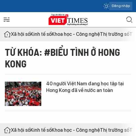
Đăng nhập
Xã hội số
Kinh tế số
Khoa học - Công nghệ
Thị trường số
Th
TỪ KHÓA: #BIỂU TÌNH Ở HONG
KONG
40 người Việt Nam đang học tập tại
Hong Kong đã về nước an toàn
Xã hội số
Kinh tế số
Khoa học - Công nghệ
Thị trường số
Th