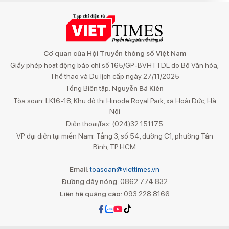
Cơ quan của Hội Truyền thông số Việt Nam
Giấy phép hoạt động báo chí số 165/GP-BVHTTDL do Bộ Văn hóa,
Thể thao và Du lịch cấp ngày 27/11/2025
Tổng Biên tập:
Nguyễn Bá Kiên
Tòa soạn: LK16-18, Khu đô thị Hinode Royal Park, xã Hoài Đức, Hà
Nội
Điện thoại/fax: (024)32 151175
VP đại diện tại miền Nam: Tầng 3, số 54, đường C1, phường Tân
Bình, TP.HCM
Email:
toasoan@viettimes.vn
Đường dây nóng:
0862 774 832
Liên hệ quảng cáo:
093 228 8166