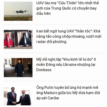
UAV tàu mẹ “Cửu Thiên” lớn nhất thế
giới của Trung Quốc có chuyến bay
đầu tiên
Iran bất ngờ tung UAV "thần tốc": Khả
năng tấn công chớp nhoáng, vượt mặt
radar đối phương
Mỹ đề nghị lập "khu kinh tế tự do" ở
miền Đông nếu Ukraine nhượng lại
Donbass
Ông Putin tuyên bố ủng hộ mạnh mẽ
ông Maduro giữa lúc Mỹ đưa hạm đội
áp sát Caribe