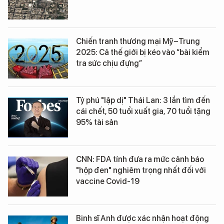
Chiến tranh thương mại Mỹ–Trung
2025: Cả thế giới bị kéo vào “bài kiểm
tra sức chịu đựng”
Tỷ phú "lập dị" Thái Lan: 3 lần tìm đến
cái chết, 50 tuổi xuất gia, 70 tuổi tặng
95% tài sản
CNN: FDA tính đưa ra mức cảnh báo
"hộp đen" nghiêm trọng nhất đối với
vaccine Covid-19
Binh sĩ Anh được xác nhận hoạt động