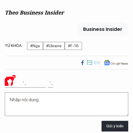
Theo Business Insider
Business Insider
TỪ KHÓA:
#Nga
#Ukraine
#F-16
Ý KIẾN CỦA BẠN
Gửi ý kiến