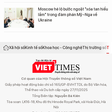
Moscow hé lộ bước ngoặt "xóa tan hiểu
lầm" trong đàm phán Mỹ–Nga về
Ukraine
Xã hội số
Kinh tế số
Khoa học - Công nghệ
Thị trường số
Th
Cơ quan của Hội Truyền thông số Việt Nam
Giấy phép hoạt động báo chí số 165/GP-BVHTTDL do Bộ Văn hóa,
Thể thao và Du lịch cấp ngày 27/11/2025
Tổng Biên tập:
Nguyễn Bá Kiên
Tòa soạn: LK16-18, Khu đô thị Hinode Royal Park, xã Hoài Đức, Hà
Nội