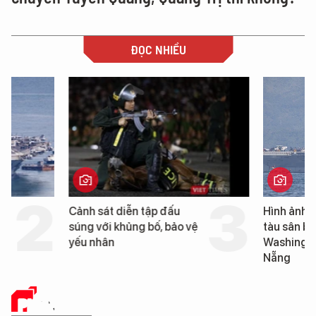
ĐỌC NHIỀU
Cảnh sát diễn tập đấu
Hình ảnh đầu tiên về 
súng với khủng bố, bảo vệ
tàu sân bay USS Geo
yếu nhân
Washington vừa đến 
Nẵng
PHÂN TÍCH