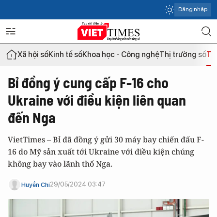
Đăng nhập
Xã hội số
Kinh tế số
Khoa học - Công nghệ
Thị trường số
Th
Bỉ đồng ý cung cấp F-16 cho
Ukraine với điều kiện liên quan
đến Nga
VietTimes – Bỉ đã đồng ý gửi 30 máy bay chiến đấu F-
16 do Mỹ sản xuất tới Ukraine với điều kiện chúng
không bay vào lãnh thổ Nga.
29/05/2024 03:47
Huyền Chi