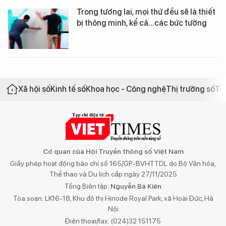
Trong tương lai, mọi thứ đều sẽ là thiết
bị thông minh, kể cả...các bức tường
Xã hội số
Kinh tế số
Khoa học - Công nghệ
Thị trường số
Th
Cơ quan của Hội Truyền thông số Việt Nam
Giấy phép hoạt động báo chí số 165/GP-BVHTTDL do Bộ Văn hóa,
Thể thao và Du lịch cấp ngày 27/11/2025
Tổng Biên tập:
Nguyễn Bá Kiên
Tòa soạn: LK16-18, Khu đô thị Hinode Royal Park, xã Hoài Đức, Hà
Nội
Điện thoại/fax: (024)32 151175