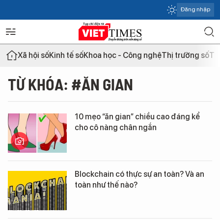
Đăng nhập
Xã hội số
Kinh tế số
Khoa học - Công nghệ
Thị trường số
Th
TỪ KHÓA: #ĂN GIAN
10 mẹo “ăn gian” chiều cao đáng kể
cho cô nàng chân ngắn
Blockchain có thực sự an toàn? Và an
toàn như thế nào?