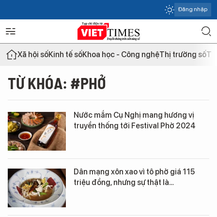
Đăng nhập
Xã hội số
Kinh tế số
Khoa học - Công nghệ
Thị trường số
Th
TỪ KHÓA: #PHỞ
Nước mắm Cụ Nghị mang hương vị
truyền thống tới Festival Phở 2024
Dân mạng xôn xao vì tô phở giá 115
triệu đồng, nhưng sự thật là…