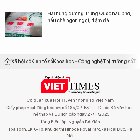
Hãi hùng đường Trung Quốc nấu phở,
nấu chè ngon ngọt, đậm đà
Xã hội số
Kinh tế số
Khoa học - Công nghệ
Thị trường số
Th
Cơ quan của Hội Truyền thông số Việt Nam
Giấy phép hoạt động báo chí số 165/GP-BVHTTDL do Bộ Văn hóa,
Thể thao và Du lịch cấp ngày 27/11/2025
Tổng Biên tập:
Nguyễn Bá Kiên
Tòa soạn: LK16-18, Khu đô thị Hinode Royal Park, xã Hoài Đức, Hà
Nội