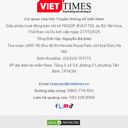
Cơ quan của Hội Truyền thông số Việt Nam
Giấy phép hoạt động báo chí số 165/GP-BVHTTDL do Bộ Văn hóa,
Thể thao và Du lịch cấp ngày 27/11/2025
Tổng Biên tập:
Nguyễn Bá Kiên
Tòa soạn: LK16-18, Khu đô thị Hinode Royal Park, xã Hoài Đức, Hà
Nội
Điện thoại/fax: (024)32 151175
VP đại diện tại miền Nam: Tầng 3, số 54, đường C1, phường Tân
Bình, TP.HCM
Email:
toasoan@viettimes.vn
Đường dây nóng:
0862 774 832
Liên hệ quảng cáo:
093 228 8166