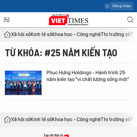
Đăng nhập
Xã hội số
Kinh tế số
Khoa học - Công nghệ
Thị trường số
Th
TỪ KHÓA: #25 NĂM KIẾN TẠO
Phục Hưng Holdings - Hành trình 25
năm kiến tạo "vì chất lượng sống mới"
Xã hội số
Kinh tế số
Khoa học - Công nghệ
Thị trường số
Th