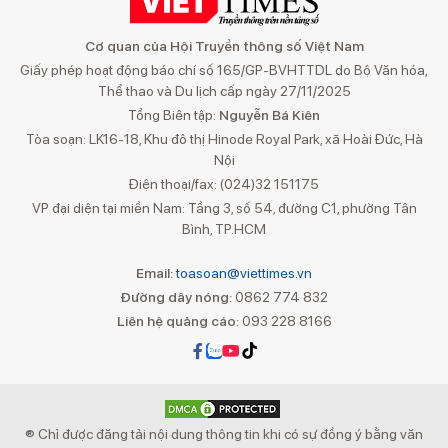
Cơ quan của Hội Truyền thông số Việt Nam
Giấy phép hoạt động báo chí số 165/GP-BVHTTDL do Bộ Văn hóa,
Thể thao và Du lịch cấp ngày 27/11/2025
Tổng Biên tập:
Nguyễn Bá Kiên
Tòa soạn: LK16-18, Khu đô thị Hinode Royal Park, xã Hoài Đức, Hà
Nội
Điện thoại/fax: (024)32 151175
VP đại diện tại miền Nam: Tầng 3, số 54, đường C1, phường Tân
Bình, TP.HCM
Email:
toasoan@viettimes.vn
Đường dây nóng:
0862 774 832
Liên hệ quảng cáo:
093 228 8166
® Chỉ được đăng tải nội dung thông tin khi có sự đồng ý bằng văn