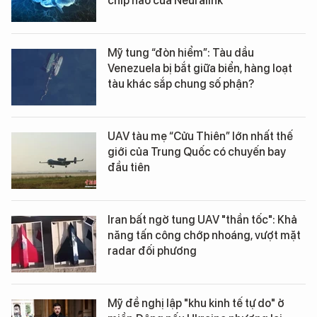
chip não của Neuralink
Mỹ tung “đòn hiểm”: Tàu dầu
Venezuela bị bắt giữa biển, hàng loạt
tàu khác sắp chung số phận?
UAV tàu mẹ “Cửu Thiên” lớn nhất thế
giới của Trung Quốc có chuyến bay
đầu tiên
Iran bất ngờ tung UAV "thần tốc": Khả
năng tấn công chớp nhoáng, vượt mặt
radar đối phương
Mỹ đề nghị lập "khu kinh tế tự do" ở