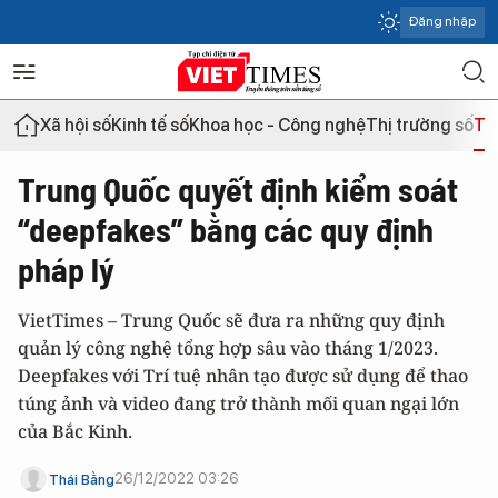
Đăng nhập
Xã hội số
Kinh tế số
Khoa học - Công nghệ
Thị trường số
Th
Trung Quốc quyết định kiểm soát
“deepfakes” bằng các quy định
pháp lý
VietTimes – Trung Quốc sẽ đưa ra những quy định
quản lý công nghệ tổng hợp sâu vào tháng 1/2023.
Deepfakes với Trí tuệ nhân tạo được sử dụng để thao
túng ảnh và video đang trở thành mối quan ngại lớn
của Bắc Kinh.
26/12/2022 03:26
Thái Bằng