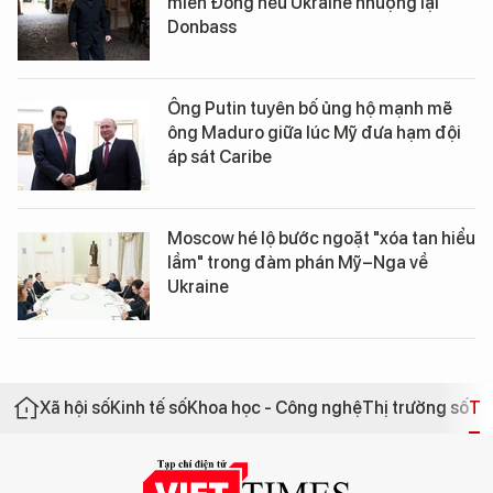
miền Đông nếu Ukraine nhượng lại
Donbass
Ông Putin tuyên bố ủng hộ mạnh mẽ
ông Maduro giữa lúc Mỹ đưa hạm đội
áp sát Caribe
Moscow hé lộ bước ngoặt "xóa tan hiểu
lầm" trong đàm phán Mỹ–Nga về
Ukraine
Xã hội số
Kinh tế số
Khoa học - Công nghệ
Thị trường số
Th