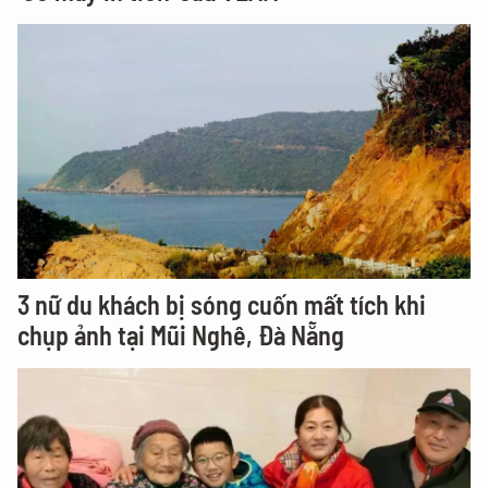
3 nữ du khách bị sóng cuốn mất tích khi
chụp ảnh tại Mũi Nghê, Đà Nẵng