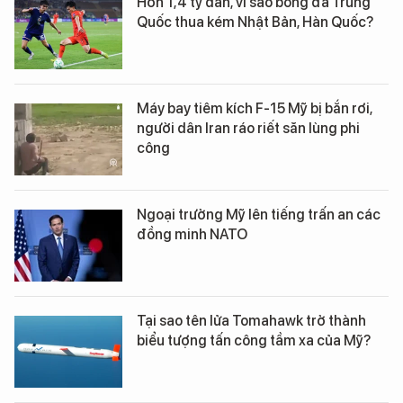
Hơn 1,4 tỷ dân, vì sao bóng đá Trung
Quốc thua kém Nhật Bản, Hàn Quốc?
Máy bay tiêm kích F-15 Mỹ bị bắn rơi,
người dân Iran ráo riết săn lùng phi
công
Ngoại trưởng Mỹ lên tiếng trấn an các
đồng minh NATO
Tại sao tên lửa Tomahawk trở thành
biểu tượng tấn công tầm xa của Mỹ?