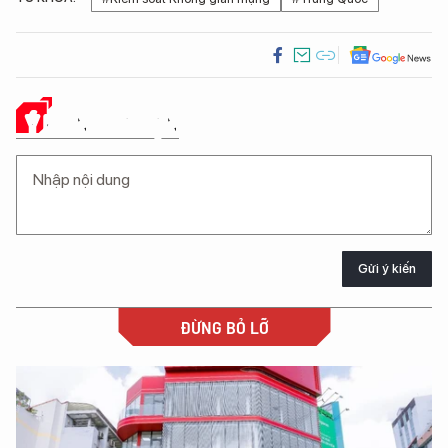
Ý KIẾN CỦA BẠN
Gửi ý kiến
ĐỪNG BỎ LỠ