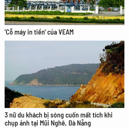
'Cỗ máy in tiền' của VEAM
3 nữ du khách bị sóng cuốn mất tích khi
chụp ảnh tại Mũi Nghê, Đà Nẵng