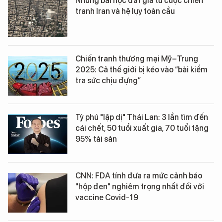
Những bài học đắt giá từ cuộc chiến
tranh Iran và hệ lụy toàn cầu
Chiến tranh thương mại Mỹ–Trung
2025: Cả thế giới bị kéo vào “bài kiểm
tra sức chịu đựng”
Tỷ phú "lập dị" Thái Lan: 3 lần tìm đến
cái chết, 50 tuổi xuất gia, 70 tuổi tặng
95% tài sản
CNN: FDA tính đưa ra mức cảnh báo
"hộp đen" nghiêm trọng nhất đối với
vaccine Covid-19