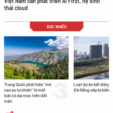
Việt Nam cần phát triển AI First, hệ sinh
thái cloud
ĐỌC NHIỀU
Trung Quốc phát hiện “mỏ
Loạt dự án bất động 
cao su tự nhiên” từ một
Đà Nẵng sắp bị kiểm t
loài cỏ dại mọc trên đất
mặn