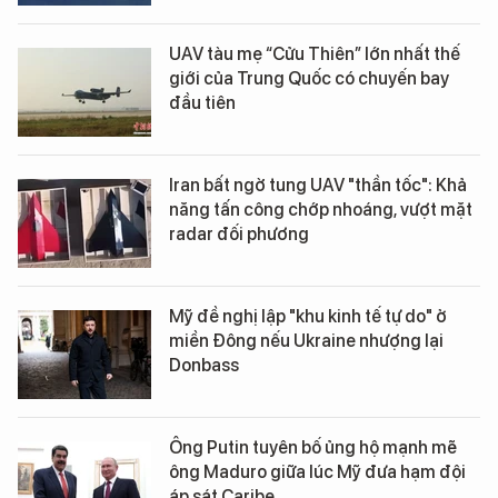
UAV tàu mẹ “Cửu Thiên” lớn nhất thế
giới của Trung Quốc có chuyến bay
đầu tiên
Iran bất ngờ tung UAV "thần tốc": Khả
năng tấn công chớp nhoáng, vượt mặt
radar đối phương
Mỹ đề nghị lập "khu kinh tế tự do" ở
miền Đông nếu Ukraine nhượng lại
Donbass
Ông Putin tuyên bố ủng hộ mạnh mẽ
ông Maduro giữa lúc Mỹ đưa hạm đội
áp sát Caribe