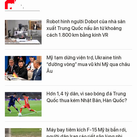
PHÂN TÍCH
Robot hình người Dobot của nhà sản
xuất Trung Quốc nấu ăn từ khoảng
cách 1.800 km bằng kính VR
Mỹ tạm dừng viện trợ, Ukraine tính
“đường vòng” mua vũ khí Mỹ qua châu
Âu
Hơn 1,4 tỷ dân, vì sao bóng đá Trung
Quốc thua kém Nhật Bản, Hàn Quốc?
Máy bay tiêm kích F-15 Mỹ bị bắn rơi,
người dân Iran ráo riết săn lùng phi