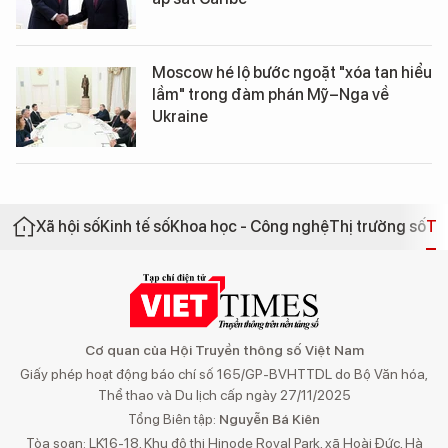
Moscow hé lộ bước ngoặt "xóa tan hiểu
lầm" trong đàm phán Mỹ–Nga về
Ukraine
Xã hội số
Kinh tế số
Khoa học - Công nghệ
Thị trường số
Th
Cơ quan của Hội Truyền thông số Việt Nam
Giấy phép hoạt động báo chí số 165/GP-BVHTTDL do Bộ Văn hóa,
Thể thao và Du lịch cấp ngày 27/11/2025
Tổng Biên tập:
Nguyễn Bá Kiên
Tòa soạn: LK16-18, Khu đô thị Hinode Royal Park, xã Hoài Đức, Hà