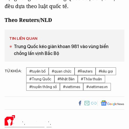
đều dựa theo luật quốc tế.
Theo Reuters/NLĐ
TIN LIÊN QUAN
Trung Quốc kéo giàn khoan 981 vào vùng biển
chồng lấn vịnh Bắc Bộ
TỪ KHÓA:
#tuyên bố
#quan chức
#Reuters
#kêu gọi
#Trung Quốc
#Nhật Bản
#Thỏa thuận
#truyền thông số
#viettimes
#viettimes.vn
Ý KIẾN CỦA BẠN