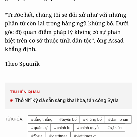
“Trước hết, chúng tôi sẽ đối xử như với những
phần tử còn lại trong hàng ngũ khủng bố. Dưới
góc độ quan điểm pháp lý không có sự phân
biệt trên cơ sở thuộc tính dân tộc”, ông Assad
khẳng định.
Theo Sputnik
TIN LIÊN QUAN
Thổ Nhĩ Kỳ đã sẵn sàng khai hỏa, tấn công Syria
TỪ KHÓA:
#tổng thống
#tuyên bố
#khủng bố
#đàm phán
#quân sự
#chính trị
#chính quyền
#sự kiên
#Syria
#viettimes
#viettimes.vn