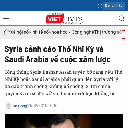
Đăng nhập
Xã hội số
Kinh tế số
Khoa học - Công nghệ
Thị trường số
Th
Syria cảnh cáo Thổ Nhĩ Kỳ và
Saudi Arabia về cuộc xâm lược
Tổng thống Syria Bashar Assad tuyên bố rằng nếu Thổ
Nhĩ Kỳ hoặc Saudi Arabia phái quân đến Syria với lý
do đấu tranh chống khủng bố chống IS, thì chính
quyền Syria sẽ đối xử với họ như với bọn khủng bố.
21/02/2016 10:16
An Công