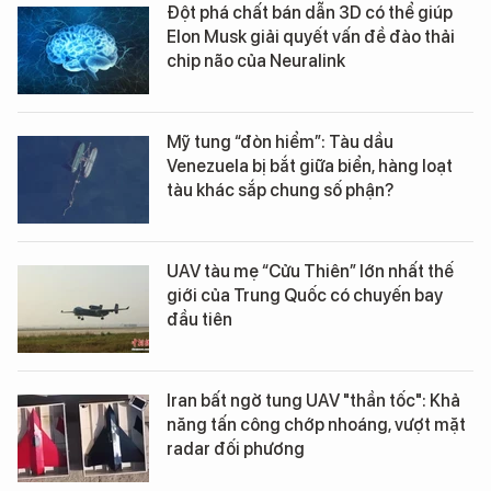
Đột phá chất bán dẫn 3D có thể giúp
Elon Musk giải quyết vấn đề đào thải
chip não của Neuralink
Mỹ tung “đòn hiểm”: Tàu dầu
Venezuela bị bắt giữa biển, hàng loạt
tàu khác sắp chung số phận?
UAV tàu mẹ “Cửu Thiên” lớn nhất thế
giới của Trung Quốc có chuyến bay
đầu tiên
Iran bất ngờ tung UAV "thần tốc": Khả
năng tấn công chớp nhoáng, vượt mặt
radar đối phương