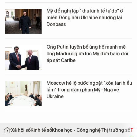
Mỹ đề nghị lập "khu kinh tế tự do" ở
miền Đông nếu Ukraine nhượng lại
Donbass
Ông Putin tuyên bố ủng hộ mạnh mẽ
ông Maduro giữa lúc Mỹ đưa hạm đội
áp sát Caribe
Moscow hé lộ bước ngoặt "xóa tan hiểu
lầm" trong đàm phán Mỹ–Nga về
Ukraine
Xã hội số
Kinh tế số
Khoa học - Công nghệ
Thị trường số
Th