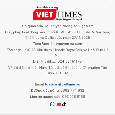
Cơ quan của Hội Truyền thông số Việt Nam
Giấy phép hoạt động báo chí số 165/GP-BVHTTDL do Bộ Văn hóa,
Thể thao và Du lịch cấp ngày 27/11/2025
Tổng Biên tập:
Nguyễn Bá Kiên
Tòa soạn: LK16-18, Khu đô thị Hinode Royal Park, xã Hoài Đức, Hà
Nội
Điện thoại/fax: (024)32 151175
VP đại diện tại miền Nam: Tầng 3, số 54, đường C1, phường Tân
Bình, TP.HCM
Email:
toasoan@viettimes.vn
Đường dây nóng:
0862 774 832
Liên hệ quảng cáo:
093 228 8166