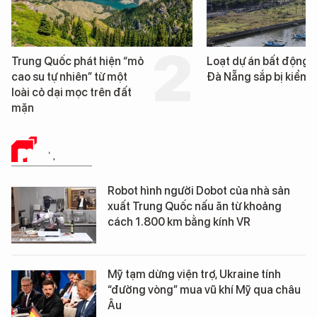
Loạt dự án bất động sản ở
Nga xây dựng hơn 1.
Đà Nẵng sắp bị kiểm tra
km "hành lang chống
UAV" bảo vệ tuyến h
cần trên chiến trườn
PHÂN TÍCH
Robot hình người Dobot của nhà sản
xuất Trung Quốc nấu ăn từ khoảng
cách 1.800 km bằng kính VR
Mỹ tạm dừng viện trợ, Ukraine tính
“đường vòng” mua vũ khí Mỹ qua châu
Âu