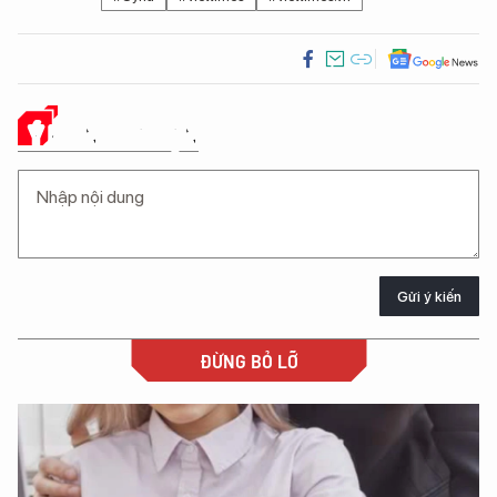
Ý KIẾN CỦA BẠN
Gửi ý kiến
ĐỪNG BỎ LỠ