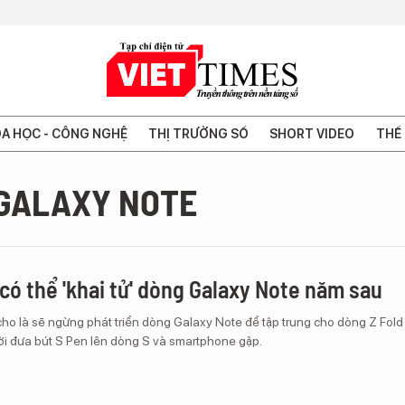
A HỌC - CÔNG NGHỆ
THỊ TRƯỜNG SỐ
SHORT VIDEO
THẾ 
GALAXY NOTE
ó thể 'khai tử' dòng Galaxy Note năm sau
o là sẽ ngừng phát triển dòng Galaxy Note để tập trung cho dòng Z Fold
ời đưa bút S Pen lên dòng S và smartphone gập.