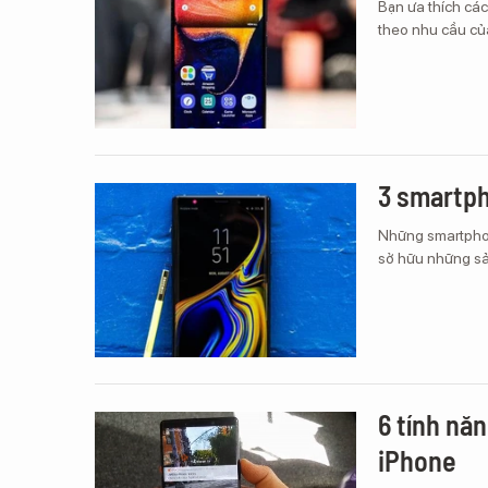
Bạn ưa thích cá
theo nhu cầu của
3 smartph
Những smartphon
sở hữu những sả
6 tính nă
iPhone