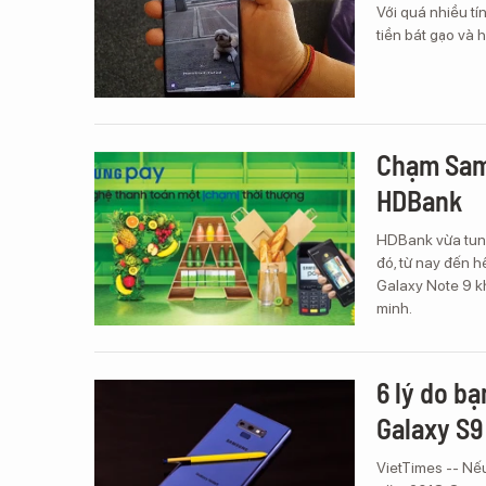
Với quá nhiều tí
tiền bát gạo và 
Chạm Sams
HDBank
HDBank vừa tun
đó, từ nay đến 
Galaxy Note 9 k
minh.
6 lý do b
Galaxy S9
VietTimes -- Nế