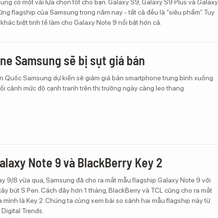
ng có một vài lựa chọn tốt cho bạn. Galaxy S9, Galaxy S9 Plus và Galaxy
ng flagship của Samsung trong năm nay - tất cả đều là “siêu phẩm”. Tuy
 khác biệt tinh tế làm cho Galaxy Note 9 nổi bật hơn cả.
e Samsung sẽ bị sụt giá bán
n Quốc Samsung dự kiến sẽ giảm giá bán smartphone trung bình xuống
ối cảnh mức độ cạnh tranh trên thị trường ngày càng leo thang.
alaxy Note 9 và BlackBerry Key 2
ày 9/8 vừa qua, Samsung đã cho ra mắt mẫu flagship Galaxy Note 9 với
 cây bút S Pen. Cách đây hơn 1 tháng, BlackBerry và TCL cũng cho ra mắt
 mình là Key 2. Chúng ta cùng xem bài so sánh hai mẫu flagship này từ
Digital Trends.