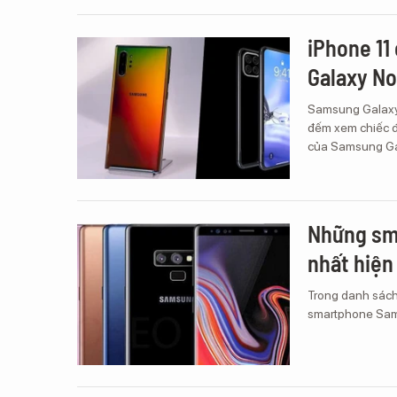
iPhone 11
Galaxy No
Samsung Galaxy 
đếm xem chiếc đi
của Samsung Ga
Những sm
nhất hiện
Trong danh sách
smartphone Sam