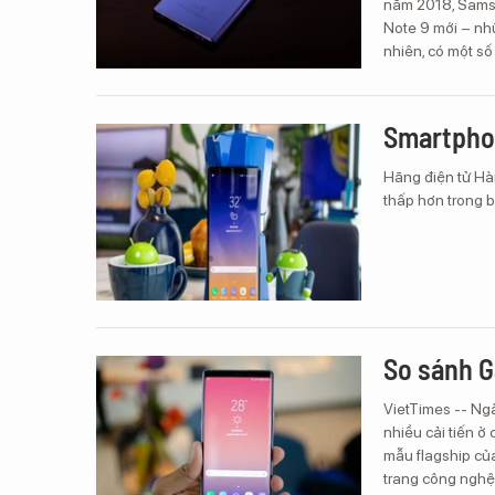
năm 2018, Samsu
Note 9 mới – nhữ
nhiên, có một số
Smartphon
Hãng điện tử Hà
thấp hơn trong b
So sánh G
VietTimes -- Ng
nhiều cải tiến ở
mẫu flagship của
trang công nghệ 