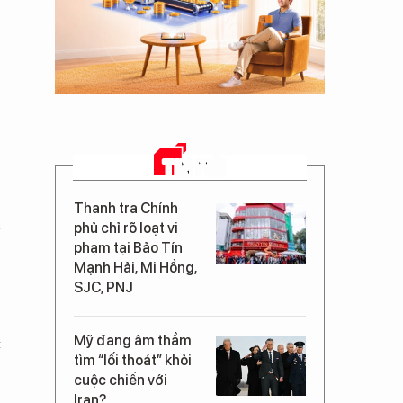
TIN MỚI
Thanh tra Chính
phủ chỉ rõ loạt vi
phạm tại Bảo Tín
Mạnh Hải, Mi Hồng,
SJC, PNJ
Mỹ đang âm thầm
t
tìm “lối thoát” khỏi
cuộc chiến với
Iran?