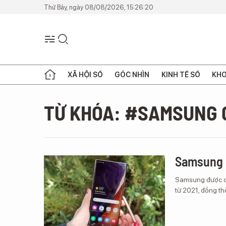
Thứ Bảy, ngày 08/08/2026, 15:26:20
XÃ HỘI SỐ
GÓC NHÌN
KINH TẾ SỐ
KHO
TỪ KHÓA: #SAMSUNG 
Samsung c
Samsung được ch
từ 2021, đồng th