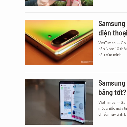
Samsung G
điện thoạ
VietTimes -- Có
cần Note 10 thôi
cầu của mình.
Samsung G
bảng tốt?
VietTimes -- Sam
một chiếc máy tí
chiếc máy tính 