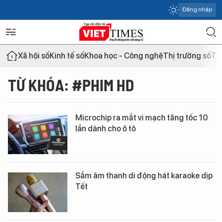
Đăng nhập
Xã hội số
Kinh tế số
Khoa học - Công nghệ
Thị trường số
Th
TỪ KHÓA: #PHIM HD
Microchip ra mắt vi mạch tăng tốc 10
lần dành cho ô tô
Sắm âm thanh di động hát karaoke dịp
Tết