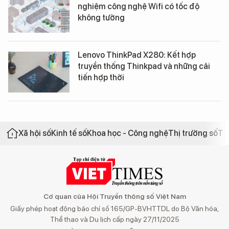
nghiệm công nghệ Wifi có tốc độ
không tưởng
Lenovo ThinkPad X280: Kết hợp
truyền thống Thinkpad và những cải
tiến hợp thời
Xã hội số
Kinh tế số
Khoa học - Công nghệ
Thị trường số
Th
Cơ quan của Hội Truyền thông số Việt Nam
Giấy phép hoạt động báo chí số 165/GP-BVHTTDL do Bộ Văn hóa,
Thể thao và Du lịch cấp ngày 27/11/2025