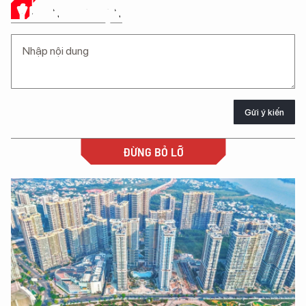
Ý KIẾN CỦA BẠN
Gửi ý kiến
ĐỪNG BỎ LỠ