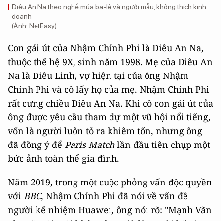
Diêu An Na theo nghề múa ba-lê và người mẫu, không thích kinh
doanh
(Ảnh: NetEasy).
Con gái út của Nhậm Chính Phi là Diêu An Na,
thuộc thế hệ 9X, sinh năm 1998. Mẹ của Diêu An
Na là Diêu Linh, vợ hiện tại của ông Nhậm
Chính Phi và cô lấy họ của mẹ. Nhậm Chính Phi
rất cưng chiều Diêu An Na. Khi cô con gái út của
ông được yêu cầu tham dự một vũ hội nổi tiếng,
vốn là người luôn tỏ ra khiêm tốn, nhưng ông
đã đồng ý để
Paris Match
lần đầu tiên chụp một
bức ảnh toàn thể gia đình.
Năm 2019, trong một cuộc phỏng vấn độc quyền
với
BBC
, Nhậm Chính Phi đã nói về vấn đề
người kế nhiệm Huawei, ông nói rõ: "Mạnh Vãn