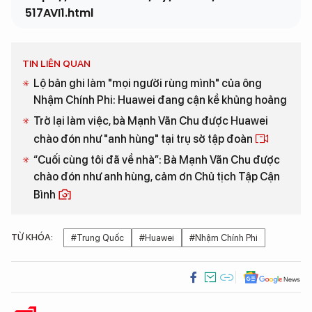
517AVI1.html
TIN LIÊN QUAN
Lộ bản ghi làm "mọi người rùng mình" của ông
Nhậm Chính Phi: Huawei đang cận kề khủng hoảng
Trở lại làm việc, bà Mạnh Vãn Chu được Huawei
chào đón như "anh hùng" tại trụ sở tập đoàn
“Cuối cùng tôi đã về nhà”: Bà Mạnh Vãn Chu được
chào đón như anh hùng, cảm ơn Chủ tịch Tập Cận
Bình
TỪ KHÓA:
#Trung Quốc
#Huawei
#Nhậm Chính Phi