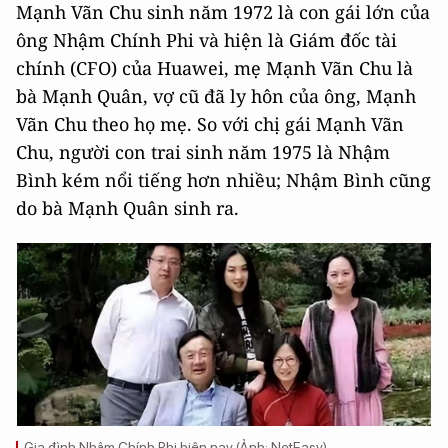
Mạnh Vãn Chu sinh năm 1972 là con gái lớn của
ông Nhậm Chính Phi và hiện là Giám đốc tài
chính (CFO) của Huawei, mẹ Mạnh Vãn Chu là
bà Mạnh Quân, vợ cũ đã ly hôn của ông, Mạnh
Vãn Chu theo họ mẹ. So với chị gái Mạnh Vãn
Chu, người con trai sinh năm 1975 là Nhậm
Bình kém nổi tiếng hơn nhiều; Nhậm Bình cũng
do bà Mạnh Quân sinh ra.
Gia đình Nhậm Chính Phi hiện nay (Ảnh: NetEasy).