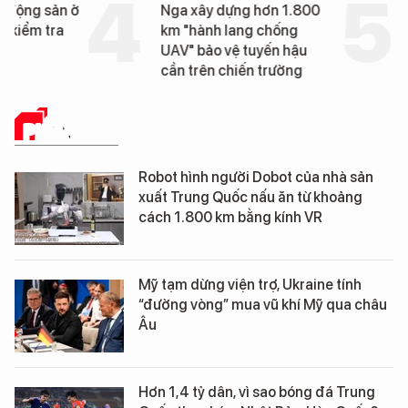
t động sản ở
Nga xây dựng hơn 1.800
ị kiểm tra
km "hành lang chống
UAV" bảo vệ tuyến hậu
cần trên chiến trường
PHÂN TÍCH
Robot hình người Dobot của nhà sản
xuất Trung Quốc nấu ăn từ khoảng
cách 1.800 km bằng kính VR
Mỹ tạm dừng viện trợ, Ukraine tính
“đường vòng” mua vũ khí Mỹ qua châu
Âu
Hơn 1,4 tỷ dân, vì sao bóng đá Trung