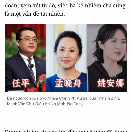
đoàn; xem xét từ đó, việc bà kế nhiệm cha cũng
là một vấn đề tất nhiên.
Ba người con của ông Nhậm Chính Phi (từ trái qua): Nhậm Bình,
Mạnh Vãn Chu, Diêu An Na (Ảnh: NetEasy).
Đương nhiên, dù sao lúc đầu ông Nhậm đã hùng