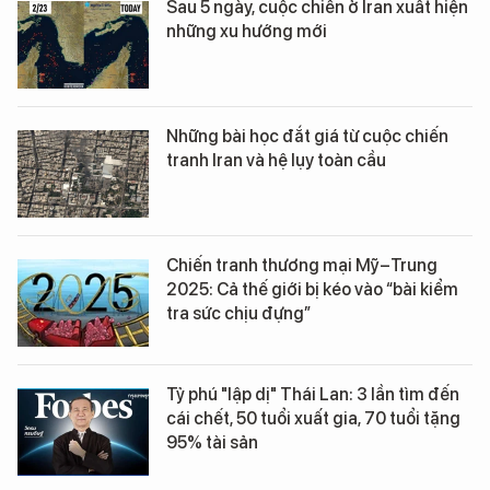
Sau 5 ngày, cuộc chiến ở Iran xuất hiện
những xu hướng mới
Những bài học đắt giá từ cuộc chiến
tranh Iran và hệ lụy toàn cầu
Chiến tranh thương mại Mỹ–Trung
2025: Cả thế giới bị kéo vào “bài kiểm
tra sức chịu đựng”
Tỷ phú "lập dị" Thái Lan: 3 lần tìm đến
cái chết, 50 tuổi xuất gia, 70 tuổi tặng
95% tài sản