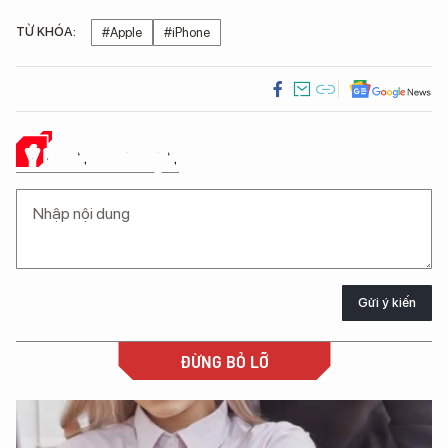
TỪ KHÓA:
#Apple
#iPhone
Ý KIẾN CỦA BẠN
Gửi ý kiến
ĐỪNG BỎ LỠ