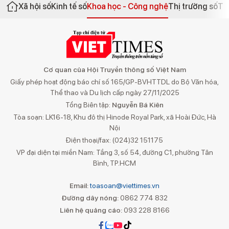
Xã hội số
Kinh tế số
Khoa học - Công nghệ
Thị trường số
Th
Cơ quan của Hội Truyền thông số Việt Nam
Giấy phép hoạt động báo chí số 165/GP-BVHTTDL do Bộ Văn hóa,
Thể thao và Du lịch cấp ngày 27/11/2025
Tổng Biên tập:
Nguyễn Bá Kiên
Tòa soạn: LK16-18, Khu đô thị Hinode Royal Park, xã Hoài Đức, Hà
Nội
Điện thoại/fax: (024)32 151175
VP đại diện tại miền Nam: Tầng 3, số 54, đường C1, phường Tân
Bình, TP.HCM
Email:
toasoan@viettimes.vn
Đường dây nóng:
0862 774 832
Liên hệ quảng cáo:
093 228 8166