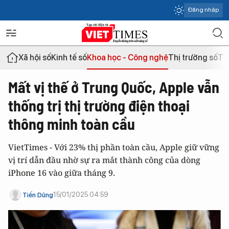
Đăng nhập
Xã hội số
Kinh tế số
Khoa học - Công nghệ
Thị trường số
Th
Mất vị thế ở Trung Quốc, Apple vẫn
thống trị thị trường điện thoại
thông minh toàn cầu
VietTimes - Với 23% thị phần toàn cầu, Apple giữ vững
vị trí dẫn đầu nhờ sự ra mắt thành công của dòng
iPhone 16 vào giữa tháng 9.
15/01/2025 04:59
Tiến Dũng