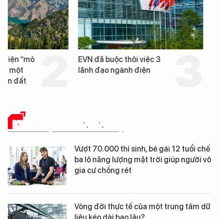
EVN đã buộc thôi việc 3
Loạt dự án bất động 
lãnh đạo ngành điện
Đà Nẵng sắp bị kiểm t
KHOA HỌC - CÔNG NGHỆ
Vượt 70.000 thí sinh, bé gái 12 tuổi chế
ba lô năng lượng mặt trời giúp người vô
gia cư chống rét
Vòng đời thực tế của một trung tâm dữ
liệu kéo dài bao lâu?