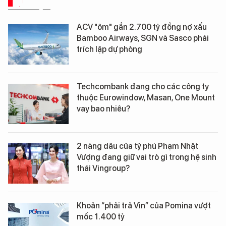
DỮ LIỆU
ACV "ôm" gần 2.700 tỷ đồng nợ xấu
Bamboo Airways, SGN và Sasco phải
trích lập dự phòng
Techcombank đang cho các công ty
thuộc Eurowindow, Masan, One Mount
vay bao nhiêu?
2 nàng dâu của tỷ phú Phạm Nhật
Vượng đang giữ vai trò gì trong hệ sinh
thái Vingroup?
Khoản “phải trả Vin” của Pomina vượt
mốc 1.400 tỷ