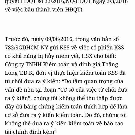
quyết HĐQT số 33/2016/NQ-HĐQT ngày 3/3/2016
về việc bầu thành viên HĐQT).
Trước đó, ngày 09/06/2016, trong văn bản số
782/SGDHCM-NY gửi KSS về việc cổ phiếu KSS
có khả năng bị hủy niêm yết, HSX cho biết:
Công ty TNHH Kiểm toán và định giá Thăng
Long T.D.K, đơn vị thực hiện kiểm toán KSS đã
từ chối đưa ra ý kiến: “Do tầm quan trọng của
vấn đề nêu tại đoạn “Cơ sở của việc từ chối đưa
ra ý kiến”, chúng tôi không thể thu thập được
đầy đủ bằng chứng kiểm toán thích hợp để làm
cơ sở đưa ra ý kiến kiểm toán. Do đó, chúng tôi
không thể đưa ra ý kiến kiểm toán về báo cáo
tài chính đính kèm”