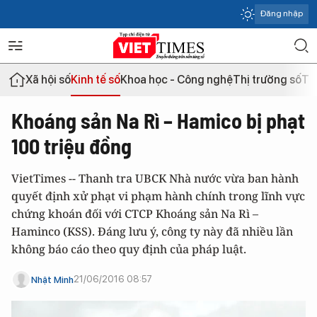
Đăng nhập
Xã hội số
Kinh tế số
Khoa học - Công nghệ
Thị trường số
Th
Khoáng sản Na Rì – Hamico bị phạt
100 triệu đồng
VietTimes -- Thanh tra UBCK Nhà nước vừa ban hành
quyết định xử phạt vi phạm hành chính trong lĩnh vực
chứng khoán đối với CTCP Khoáng sản Na Rì –
Haminco (KSS). Đáng lưu ý, công ty này đã nhiều lần
không báo cáo theo quy định của pháp luật.
21/06/2016 08:57
Nhật Minh