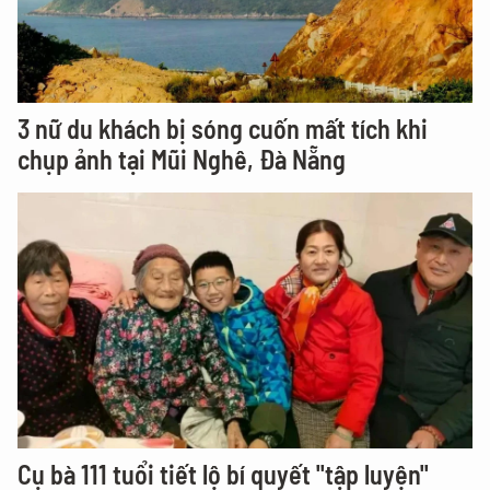
3 nữ du khách bị sóng cuốn mất tích khi
chụp ảnh tại Mũi Nghê, Đà Nẵng
Cụ bà 111 tuổi tiết lộ bí quyết "tập luyện"