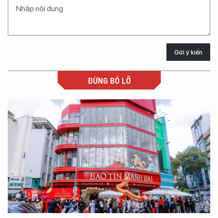
Gửi ý kiến
ĐỪNG BỎ LỠ