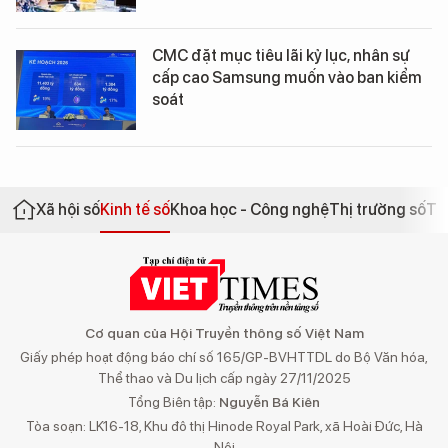
CMC đặt mục tiêu lãi kỷ lục, nhân sự
cấp cao Samsung muốn vào ban kiểm
soát
Xã hội số
Kinh tế số
Khoa học - Công nghệ
Thị trường số
Th
Cơ quan của Hội Truyền thông số Việt Nam
Giấy phép hoạt động báo chí số 165/GP-BVHTTDL do Bộ Văn hóa,
Thể thao và Du lịch cấp ngày 27/11/2025
Tổng Biên tập:
Nguyễn Bá Kiên
Tòa soạn: LK16-18, Khu đô thị Hinode Royal Park, xã Hoài Đức, Hà
Nội