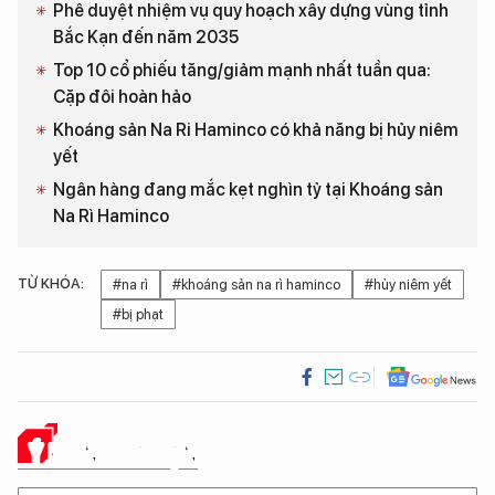
Phê duyệt nhiệm vụ quy hoạch xây dựng vùng tỉnh
Bắc Kạn đến năm 2035
Top 10 cổ phiếu tăng/giảm mạnh nhất tuần qua:
Cặp đôi hoàn hảo
Khoáng sản Na Ri Haminco có khả năng bị hủy niêm
yết
Ngân hàng đang mắc kẹt nghìn tỷ tại Khoáng sản
Na Rì Haminco
TỪ KHÓA:
#na rì
#khoáng sản na rì haminco
#hủy niêm yết
#bị phạt
Ý KIẾN CỦA BẠN