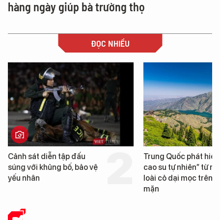
hàng ngày giúp bà trường thọ
ĐỌC NHIỀU
Trung Quốc phát hiện “mỏ
Loạt dự án bất 
cao su tự nhiên” từ một
Đà Nẵng sắp bị 
loài cỏ dại mọc trên đất
mặn