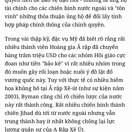
tài chính cho các chiến binh nước ngoài và "tôn
vinh" những thỏa thuận ủng hộ để đổi lấy tính
hợp pháp chính thống của chính quyền.
Trong vài thập kỷ, đặc vụ Mỹ đã biết rõ rằng rất
nhiều thành viên Hoàng gia Ả rập đã chuyển
hàng trăm triệu USD cho các nhóm Hồi giáo cực
đoan như tiền "bảo kê" vì rất nhiều nhóm trong
đó muốn gây rối loạn hoặc nuôi ý đồ lật đổ
vương quốc này. Tuy với thực tế có nhiều hiểm
họa khủng bố tại Ả rập Xê-út (như sự kiện năm
2003), Byman cũng chỉ rõ chiến lược của nước
này rất thành công. Rất nhiều chiến binh thánh
chiến Jihad dù tới từ nước ngoài nhưng vẫn
trung thành hay ít nhất không chống lại lực
lượng quân sự của A Rập Xê Út.