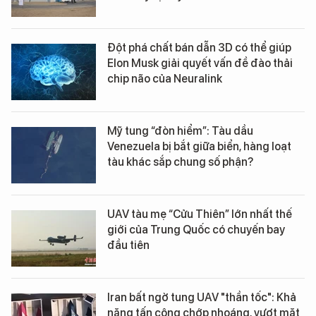
Đột phá chất bán dẫn 3D có thể giúp
Elon Musk giải quyết vấn đề đào thải
chip não của Neuralink
Mỹ tung “đòn hiểm”: Tàu dầu
Venezuela bị bắt giữa biển, hàng loạt
tàu khác sắp chung số phận?
UAV tàu mẹ “Cửu Thiên” lớn nhất thế
giới của Trung Quốc có chuyến bay
đầu tiên
Iran bất ngờ tung UAV "thần tốc": Khả
năng tấn công chớp nhoáng, vượt mặt