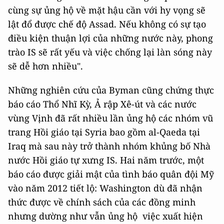
cùng sự ủng hộ về mặt hậu cần với hy vọng sẽ
lật đổ được chế độ Assad. Nếu không có sự tạo
điều kiện thuận lợi của những nước này, phong
trào IS sẽ rất yếu và việc chống lại làn sóng này
sẽ dễ hơn nhiều".
Những nghiên cứu của Byman cũng chứng thực
báo cáo Thổ Nhĩ Kỳ, Ả rập Xê-út và các nước
vùng Vịnh đã rất nhiều lần ủng hộ các nhóm vũ
trang Hồi giáo tại Syria bao gồm al-Qaeda tại
Iraq mà sau này trở thành nhóm khủng bố Nhà
nước Hồi giáo tự xưng IS. Hai năm trước, một
báo cáo được giải mật của tình báo quân đội Mỹ
vào năm 2012 tiết lộ: Washington dù đã nhận
thức được về chính sách của các đồng minh
nhưng dường như vẫn ủng hộ việc xuất hiện