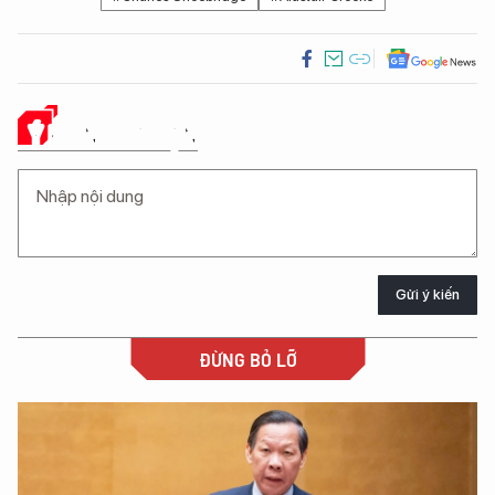
Ý KIẾN CỦA BẠN
Gửi ý kiến
ĐỪNG BỎ LỠ