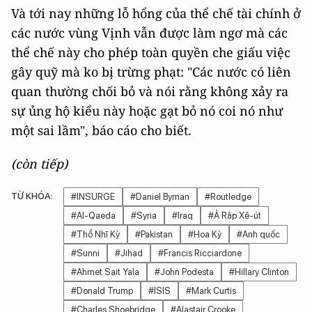
Và tới nay những lỗ hổng của thể chế tài chính ở
các nước vùng Vịnh vẫn được làm ngơ mà các
thể chế này cho phép toàn quyền che giấu việc
gây quỹ mà ko bị trừng phạt: "Các nước có liên
quan thường chối bỏ và nói rằng không xảy ra
sự ủng hộ kiểu này hoặc gạt bỏ nó coi nó như
một sai lầm", báo cáo cho biết.
(còn tiếp)
TỪ KHÓA:
#INSURGE
#Daniel Byman
#Routledge
#Al-Qaeda
#Syria
#Iraq
#Ả Rập Xê-út
#Thổ Nhĩ Kỳ
#Pakistan
#Hoa Kỳ
#Anh quốc
#Sunni
#Jihad
#Francis Ricciardone
#Ahmet Sait Yala
#John Podesta
#Hillary Clinton
#Donald Trump
#ISIS
#Mark Curtis
#Charles Shoebridge
#Alastair Crooke