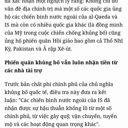
đã xác nhận một nghịch lý rằng: Không chỉ do
vấn đề địa chính trị mà một số các quốc gia ủng
hộ các chiến binh nước ngoài của al-Qaeda và
IS mà còn có nhiều quốc gia khác (là đồng minh
của Mỹ trong cuộc chiến chống khủng bố) cũng
ủng hộ phiến quân Hồi giáo bao gồm cả Thổ Nhĩ
Kỳ, Pakistan và Ả rập Xê-út.
Phiến quân khủng bố vẫn luôn nhận tiền từ
các nhà tài trợ
Trước bản chất phi chính phủ của chủ nghĩa
khủng bố quốc tế, điều tra này đưa ra kết
luận:
"Các chiến binh nước ngoài của IS đã
nhận được sự hậu thuẫn khổng lồ từ một số
chính phủ, từ việc gây quỹ, vận chuyển, tuyển
mộ và các hoạt động quan trọng khác".