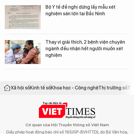
Bộ Y tế đề nghị dừng lấy mẫu xét
nghiệm sán lợn tại Bắc Ninh
Thay vì giải thích, 2 bệnh viện chuyên
ngành đều nhận hết người muốn xét
nghiệm
Xã hội số
Kinh tế số
Khoa học - Công nghệ
Thị trường số
Th
Cơ quan của Hội Truyền thông số Việt Nam
Giấy phép hoạt động báo chí số 165/GP-BVHTTDL do Bộ Văn hóa,