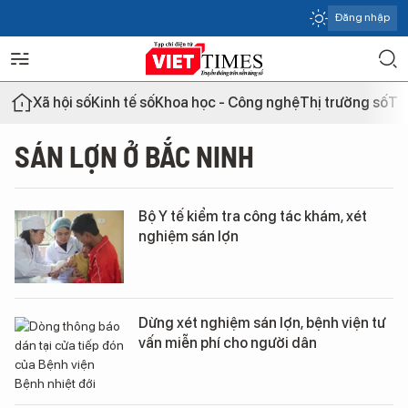
Đăng nhập
Xã hội số
Kinh tế số
Khoa học - Công nghệ
Thị trường số
Th
SÁN LỢN Ở BẮC NINH
Bộ Y tế kiểm tra công tác khám, xét
nghiệm sán lợn
Dừng xét nghiệm sán lợn, bệnh viện tư
vấn miễn phí cho người dân