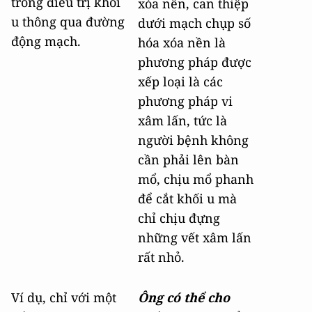
trong điều trị khối
xóa nền, can thiệp
u thông qua đường
dưới mạch chụp số
động mạch.
hóa xóa nền là
phương pháp được
xếp loại là các
phương pháp vi
xâm lấn, tức là
người bệnh không
cần phải lên bàn
mổ, chịu mổ phanh
để cắt khối u mà
chỉ chịu đựng
những vết xâm lấn
rất nhỏ.
Ví dụ, chỉ với một
Ông có thể cho