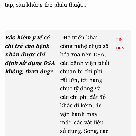
tạp, sâu không thể phẫu thuật...
Bảo hiểm y tế có
- Để triển khai
TIN
chi trả cho bệnh
công nghệ chụp số
LIÊN
nhân được chỉ
hóa xóa nền DSA,
định sử dụng DSA
các bệnh viện phải
không, thưa ông?
chuẩn bị chi phí
rất lớn, tới hàng
chục tỷ đồng và
các chi phí đắt đỏ
khác đi kèm, để
vận hành máy
móc, các vật liệu
sử dụng. Song, các