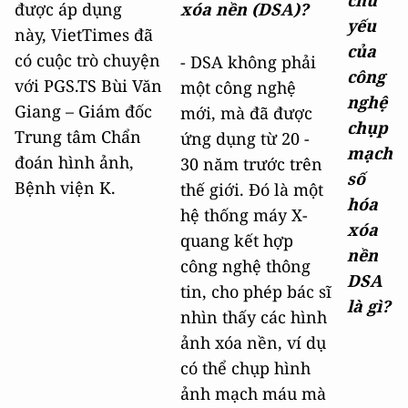
chủ
được áp dụng
xóa nền (DSA)?
yếu
này, VietTimes đã
của
có cuộc trò chuyện
- DSA không phải
công
với PGS.TS Bùi Văn
một công nghệ
nghệ
Giang – Giám đốc
mới, mà đã được
chụp
Trung tâm Chẩn
ứng dụng từ 20 -
mạch
đoán hình ảnh,
30 năm trước trên
số
Bệnh viện K.
thế giới. Đó là một
hóa
hệ thống máy X-
xóa
quang kết hợp
nền
công nghệ thông
DSA
tin, cho phép bác sĩ
là gì?
nhìn thấy các hình
ảnh xóa nền, ví dụ
có thể chụp hình
ảnh mạch máu mà