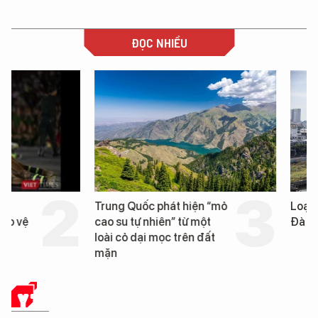
ĐỌC NHIỀU
Trung Quốc phát hiện “mỏ
Loạt dự án bất động 
cao su tự nhiên” từ một
Đà Nẵng sắp bị kiểm t
loài cỏ dại mọc trên đất
mặn
Y TẾ