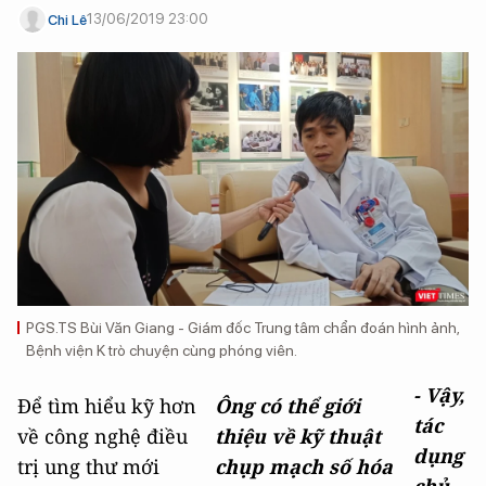
13/06/2019 23:00
Chi Lê
PGS.TS Bùi Văn Giang - Giám đốc Trung tâm chẩn đoán hình ảnh,
Bệnh viện K trò chuyện cùng phóng viên.
- Vậy,
Để tìm hiểu kỹ hơn
Ông có thể giới
tác
về công nghệ điều
thiệu về kỹ thuật
dụng
trị ung thư mới
chụp mạch số hóa