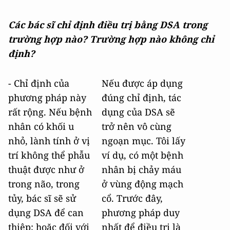
Các bác sĩ chỉ định điều trị bằng DSA trong
trường hợp nào? Trường hợp nào không chỉ
định?
- Chỉ định của
Nếu được áp dụng
phương pháp này
đúng chỉ định, tác
rất rộng. Nếu bệnh
dụng của DSA sẽ
nhân có khối u
trở nên vô cùng
nhỏ, lành tính ở vị
ngoạn mục. Tôi lấy
trí không thể phẫu
ví dụ, có một bệnh
thuật được như ở
nhân bị chảy máu
trong não, trong
ở vùng động mạch
tủy, bác sĩ sẽ sử
cổ. Trước đây,
dụng DSA để can
phương pháp duy
thiệp; hoặc đối với
nhất để điều trị là