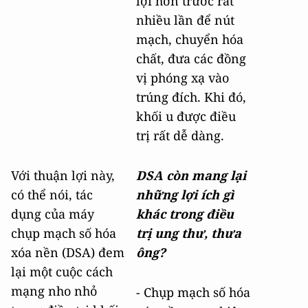
lợi hơn trước rất
nhiều lần để nút
mạch, chuyển hóa
chất, đưa các đồng
vị phóng xạ vào
trúng đích. Khi đó,
khối u được điều
trị rất dễ dàng.
Với thuận lợi này,
DSA còn mang lại
có thể nói, tác
những lợi ích gì
dụng của máy
khác trong điều
chụp mạch số hóa
trị ung thư, thưa
xóa nền (DSA) đem
ông?
lại một cuộc cách
mạng nho nhỏ
- Chụp mạch số hóa