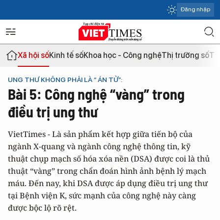
Đăng nhập
Xã hội số
Kinh tế số
Khoa học - Công nghệ
Thị trường số
Th
UNG THƯ KHÔNG PHẢI LÀ “ ÁN TỬ”:
Bài 5: Công nghệ “vàng” trong
điều trị ung thư
VietTimes - Là sản phẩm kết hợp giữa tiến bộ của
ngành X-quang và ngành công nghệ thông tin, kỹ
thuật chụp mạch số hóa xóa nền (DSA) được coi là thủ
thuật “vàng” trong chẩn đoán hình ảnh bệnh lý mạch
máu. Đến nay, khi DSA được áp dụng điều trị ung thư
tại Bệnh viện K, sức mạnh của công nghệ này càng
được bộc lộ rõ rệt.