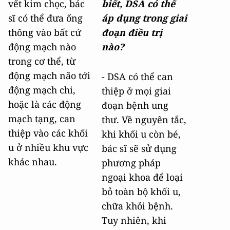
vết kim chọc, bác
biết, DSA có thể
sĩ có thể đưa ống
áp dụng trong giai
thông vào bất cứ
đoạn điều trị
động mạch nào
nào?
trong cơ thể, từ
động mạch não tới
- DSA có thể can
động mạch chi,
thiệp ở mọi giai
hoặc là các động
đoạn bệnh ung
mạch tạng, can
thư. Về nguyên tắc,
thiệp vào các khối
khi khối u còn bé,
u ở nhiều khu vực
bác sĩ sẽ sử dụng
khác nhau.
phương pháp
ngoại khoa để loại
bỏ toàn bộ khối u,
chữa khỏi bệnh.
Tuy nhiên, khi