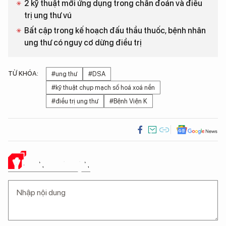
2 kỹ thuật mới ứng dụng trong chẩn đoán và điều
trị ung thư vú
Bất cập trong kế hoạch đấu thầu thuốc, bệnh nhân
ung thư có nguy cơ dừng điều trị
TỪ KHÓA:
#ung thư
#DSA
#kỹ thuật chụp mạch số hoá xoá nền
#điều trị ung thư
#Bệnh Viện K
Ý KIẾN CỦA BẠN