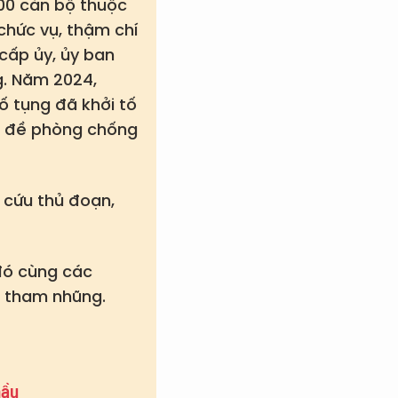
100 cán bộ thuộc
 chức vụ, thậm chí
 cấp ủy, ủy ban
g. Năm 2024,
ố tụng đã khởi tố
ấn đề phòng chống
 cứu thủ đoạn,
đó cùng các
n tham nhũng.
hầu