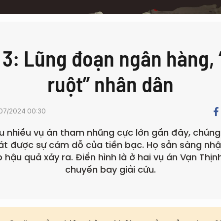
 3: Lũng đoạn ngân hàng, 
ruột” nhân dân
07/2024 00:30
u nhiều vụ án tham nhũng cực lớn gần đây, chúng t
t được sự cám dỗ của tiền bạc. Họ sẵn sàng nhận
 hậu quả xảy ra. Điển hình là ở hai vụ án Vạn Thịn
chuyến bay giải cứu.