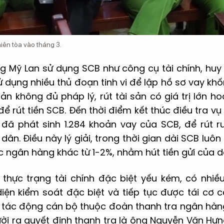
iên tòa vào tháng 3.
ng Mỹ Lan sử dụng SCB như công cụ tài chính, huy
ử dụng nhiều thủ đoạn tinh vi để lập hồ sơ vay khố
n không đủ pháp lý, rút tài sản có giá trị lớn h
 để rút tiền SCB. Đến thời điểm kết thúc điều tra v
đã phát sinh 1.284 khoản vay của SCB, để rút 
 dân. Điều này lý giải, trong thời gian dài SCB luô
c ngân hàng khác từ 1-2%, nhằm hút tiền gửi của d
o thực trạng tài chính đặc biệt yếu kém, có nhi
iện kiểm soát đặc biệt và tiếp tục được tái cơ 
 tác động cán bộ thuộc đoàn thanh tra ngân hàn
ười ra quyết định thanh tra là ông Nguyễn Văn Hư