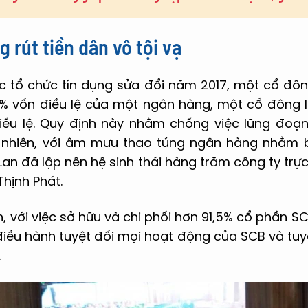
 rút tiền dân vô tội vạ
ác tổ chức tín dụng sửa đổi năm 2017, một cổ đô
% vốn điều lệ của một ngân hàng, một cổ đông l
iều lệ. Quy định này nhằm chống việc lũng đoạ
 nhiên, với âm mưu thao túng ngân hàng nhằm b
an đã lập nên hệ sinh thái hàng trăm công ty trực
hịnh Phát.
n, với việc sở hữu và chi phối hơn 91,5% cổ phần SC
điều hành tuyệt đối mọi hoạt động của SCB và tuy
.