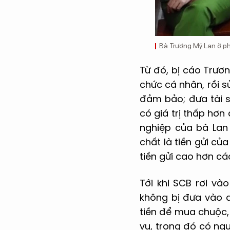
Bà Trương Mỹ Lan ở ph
Từ đó, bị cáo Trươ
chức cá nhân, rồi s
đảm bảo; đưa tài sả
có giá trị thấp hơn
nghiệp của bà Lan 
chất là tiền gửi của
tiền gửi cao hơn cá
Tới khi SCB rơi và
không bị đưa vào d
tiền để mua chuộc,
vụ, trong đó có ng