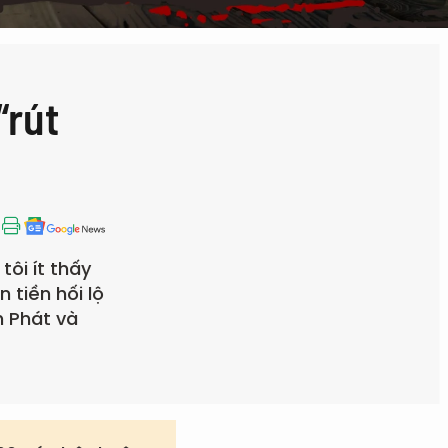
“rút
ôi ít thấy
 tiền hối lộ
h Phát và