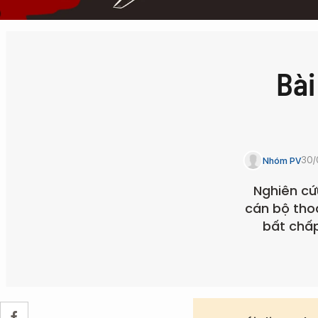
Bài
30/
Nhóm PV
Nghiên cứ
cán bộ thoá
bất chấp