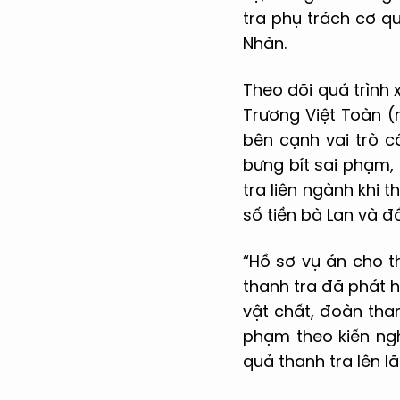
tra phụ trách cơ q
Nhàn.
Theo dõi quá trình 
Trương Việt Toàn (
bên cạnh vai trò c
bưng bít sai phạm,
tra liên ngành khi 
số tiền bà Lan và đ
“Hồ sơ vụ án cho th
thanh tra đã phát h
vật chất, đoàn tha
phạm theo kiến ngh
quả thanh tra lên 