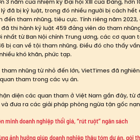
ơn 3 năm của nhiệm kỳ Đại hội XIII của Đảng, hơn 
ý đã bị kỷ luật, trong đó nhiều người bị cách hết
an đến tham nhũng, tiêu cực. Tính riêng năm 2023,
 đã thi hành kỷ luật 459 đảng viên do tham nhũn
 nhất từ Ban Nội chính Trung ương, các cơ quan t
46 bị can về tội tham nhũng. Điều đó cho thấy v
hiều khó khăn, phức tạp.
án tham nhũng từ nhỏ đến lớn, VietTimes đã nghiên
 quan tham trong các vụ án.
nhận diện các quan tham ở Việt Nam gần đây, từ 
ải và đưa ra các giải pháp phòng ngừa tận gốc nạ
ên minh doanh nghiệp thổi giá, “rút ruột” ngân sách
ùng ảnh hưởng giúp doanh nghiệp thâu tóm dự án, gói t