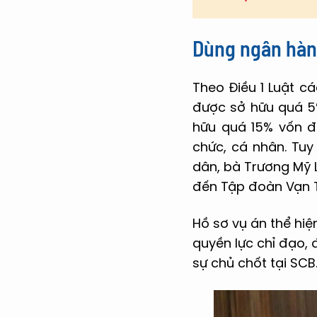
Dùng ngân hàng
Theo Điều 1 Luật c
được sở hữu quá 5
hữu quá 15% vốn đ
chức, cá nhân. Tuy
dân, bà Trương Mỹ L
đến Tập đoàn Vạn T
Hồ sơ vụ án thể hiệ
quyền lực chỉ đạo, 
sự chủ chốt tại SCB