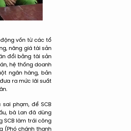
 động vốn từ các tổ
ng, nâng giá tài sản
oán đổi bằng tài sản
ụ án, hệ thống doanh
ruột ngân hàng, bản
n đưa ra mức lãi suất
ân.
ều sai phạm, để SCB
cấu, bà Lan đã dùng
g SCB làm trái công
ng (Phó chánh thanh