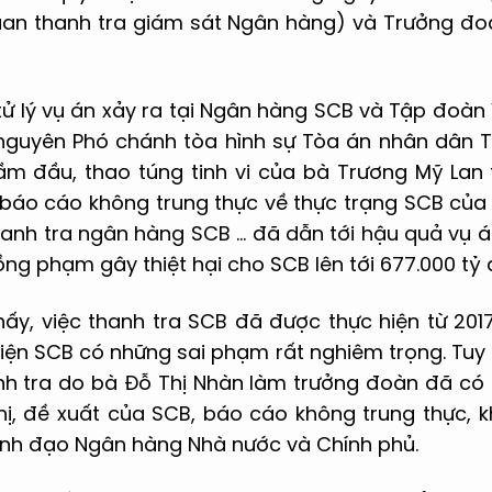
uan thanh tra giám sát Ngân hàng) và Trưởng đo
xử lý vụ án xảy ra tại Ngân hàng SCB và Tập đoàn
nguyên Phó chánh tòa hình sự Tòa án nhân dân T
ầm đầu, thao túng tinh vi của bà Trương Mỹ Lan 
 báo cáo không trung thực về thực trạng SCB củ
thanh tra ngân hàng SCB … đã dẫn tới hậu quả vụ á
ồng phạm gây thiệt hại cho SCB lên tới 677.000 tỷ
ấy, việc thanh tra SCB đã được thực hiện từ 2017
iện SCB có những sai phạm rất nghiêm trọng. Tuy nh
nh tra do bà Đỗ Thị Nhàn làm trưởng đoàn đã có 
ị, đề xuất của SCB, báo cáo không trung thực, 
lãnh đạo Ngân hàng Nhà nước và Chính phủ.