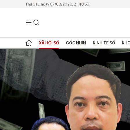
Thứ Sáu, ngày 07/08/2026, 21:40:59
XÃ HỘI SỐ
GÓC NHÌN
KINH TẾ SỐ
KHO