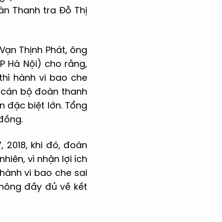
àn Thanh tra Đỗ Thị
 Vạn Thịnh Phát, ông
P Hà Nội) cho rằng,
thì hành vi bao che
a cán bộ đoàn thanh
n đặc biệt lớn. Tổng
 đồng.
, 2018, khi đó, đoàn
iên, vì nhận lợi ích
hành vi bao che sai
không đầy đủ về kết