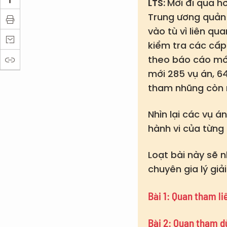
LTS:
Mới đi qua h
Trung ương quản l
vào tù vì liên qu
kiểm tra các cấp
theo báo cáo mới
mới 285 vụ án, 6
tham nhũng còn n
Nhìn lại các vụ 
hành vi của từng
Loạt bài này sẽ 
chuyên gia lý gi
Bài 1: Quan tham li
Bài 2: Quan tham d