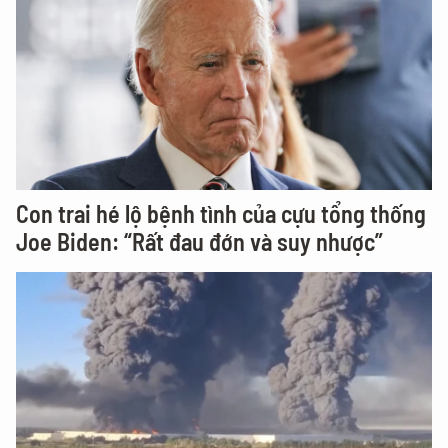
Con trai hé lộ bệnh tình của cựu tổng thống
Joe Biden: “Rất đau đớn và suy nhược”