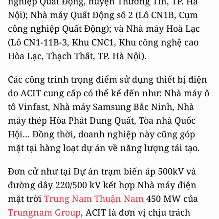
nghiệp Quất Động, huyện Thường Tín, TP. Hà
Nội); Nhà máy Quất Động số 2 (Lô CN1B, Cụm
công nghiệp Quất Động); và Nhà máy Hoà Lạc
(Lô CN1-11B-3, Khu CNC1, Khu công nghệ cao
Hòa Lạc, Thạch Thất, TP. Hà Nội).
Các công trình trọng điểm sử dụng thiết bị điện
do ACIT cung cấp có thể kể đến như: Nhà máy ô
tô Vinfast, Nhà máy Samsung Bắc Ninh, Nhà
máy thép Hòa Phát Dung Quất, Tòa nhà Quốc
Hội… Đồng thời, doanh nghiệp này cũng góp
mặt tại hàng loạt dự án về năng lượng tái tạo.
Đơn cử như tại Dự án trạm biến áp 500kV và
đường dây 220/500 kV kết hợp Nhà máy điện
mặt trời
Trung Nam Thuận Nam
450 MW của
Trungnam Group
, ACIT là đơn vị chịu trách