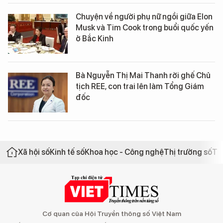
Chuyện về người phụ nữ ngồi giữa Elon
Musk và Tim Cook trong buổi quốc yến
ở Bắc Kinh
Bà Nguyễn Thị Mai Thanh rời ghế Chủ
tịch REE, con trai lên làm Tổng Giám
đốc
Xã hội số
Kinh tế số
Khoa học - Công nghệ
Thị trường số
Th
Cơ quan của Hội Truyền thông số Việt Nam