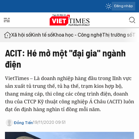
Đăng nhập
Xã hội số
Kinh tế số
Khoa học - Công nghệ
Thị trường số
Th
ACIT: Hé mở một "đại gia" ngành
điện
VietTimes – Là doanh nghiệp hàng đầu trong lĩnh vực
sản xuất tủ trung thế, tủ hạ thế, trạm kios hợp bộ,
thang máng cáp, thi công các công trình điện, doanh
thu của CTCP Kỹ thuật công nghiệp Á Châu (ACIT) luôn
đạt ổn định hàng nghìn tỉ đồng mỗi năm.
19/11/2020 09:51
Đồng Tiến