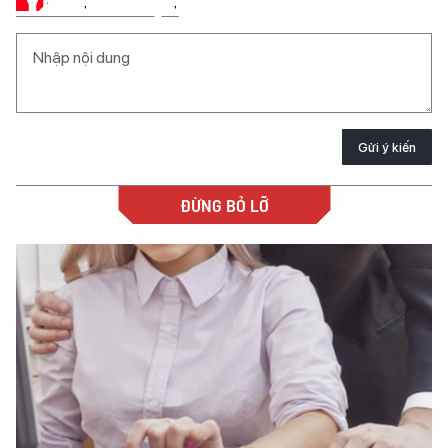
Ý KIẾN CỦA BẠN
Gửi ý kiến
ĐỪNG BỎ LỠ