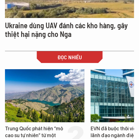
Ukraine dùng UAV đánh các kho hàng, gây
thiệt hại nặng cho Nga
ĐỌC NHIỀU
EVN đã buộc thôi việc 3
Loạt dự án bất độ
lãnh đạo ngành điện
Đà Nẵng sắp bị ki