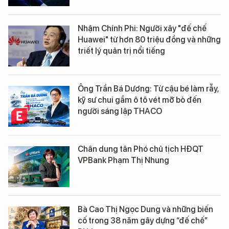
Nhậm Chính Phi: Người xây "đế chế
Huawei" từ hơn 80 triệu đồng và những
triết lý quản trị nổi tiếng
Ông Trần Bá Dương: Từ cậu bé làm rẫy,
kỹ sư chui gầm ô tô vét mỡ bò đến
người sáng lập THACO
Chân dung tân Phó chủ tịch HĐQT
VPBank Phạm Thị Nhung
Bà Cao Thị Ngọc Dung và những biến
cố trong 38 năm gây dựng “đế chế”