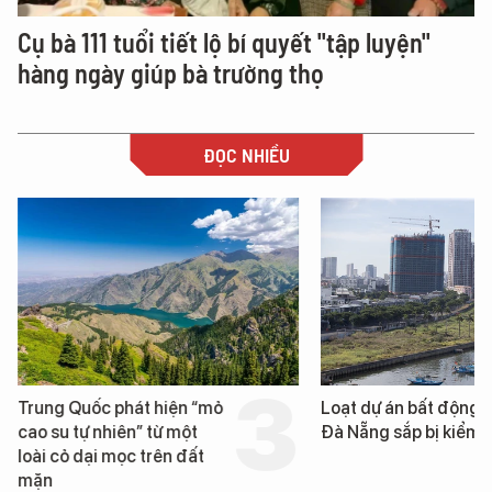
Cụ bà 111 tuổi tiết lộ bí quyết "tập luyện"
hàng ngày giúp bà trường thọ
ĐỌC NHIỀU
Trung Quốc phát hiện “mỏ
Loạt dự án bất động 
cao su tự nhiên” từ một
Đà Nẵng sắp bị kiểm t
loài cỏ dại mọc trên đất
mặn