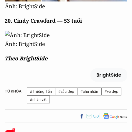
Ảnh: BrightSide
20. Cindy Crawford — 53 tuổi
Ảnh: BrightSide
Theo BrightSide
BrightSide
TỪ KHÓA:
#Trường Tồn
#sắc đẹp
#phu nhân
#vẻ đẹp
#nhân vật