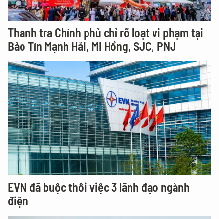
Thanh tra Chính phủ chỉ rõ loạt vi phạm tại
Bảo Tín Mạnh Hải, Mi Hồng, SJC, PNJ
EVN đã buộc thôi việc 3 lãnh đạo ngành
điện