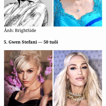
Ảnh: BrightSide
5. Gwen Stefani — 50 tuổi