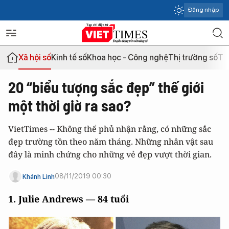
Đăng nhập
Xã hội số
Kinh tế số
Khoa học - Công nghệ
Thị trường số
Th
20 “biểu tượng sắc đẹp” thế giới
một thời giờ ra sao?
VietTimes -- Không thể phủ nhận rằng, có những sắc
đẹp trường tồn theo năm tháng. Những nhân vật sau
đây là minh chứng cho những vẻ đẹp vượt thời gian.
08/11/2019 00:30
Khánh Linh
1. Julie Andrews — 84 tuổi