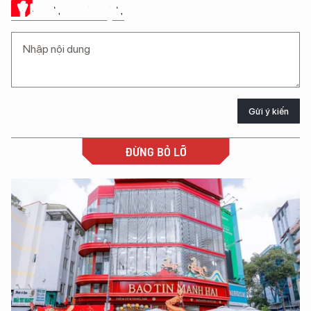
Ý KIẾN CỦA BẠN
Gửi ý kiến
ĐỪNG BỎ LỠ