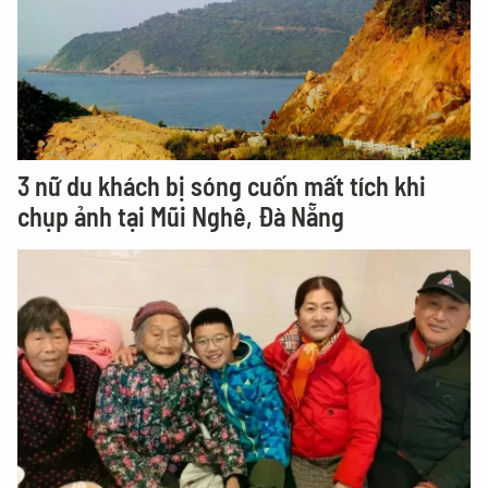
3 nữ du khách bị sóng cuốn mất tích khi
chụp ảnh tại Mũi Nghê, Đà Nẵng