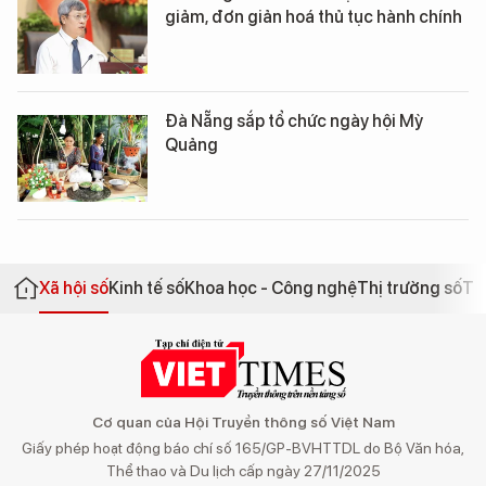
giảm, đơn giản hoá thủ tục hành chính
Đà Nẵng sắp tổ chức ngày hội Mỳ
Quảng
Xã hội số
Kinh tế số
Khoa học - Công nghệ
Thị trường số
Th
Cơ quan của Hội Truyền thông số Việt Nam
Giấy phép hoạt động báo chí số 165/GP-BVHTTDL do Bộ Văn hóa,
Thể thao và Du lịch cấp ngày 27/11/2025