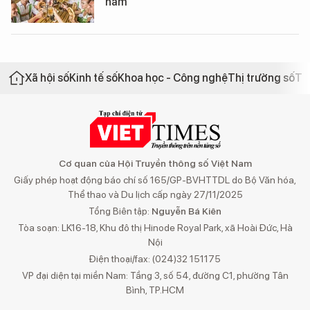
năm
Xã hội số
Kinh tế số
Khoa học - Công nghệ
Thị trường số
Th
Cơ quan của Hội Truyền thông số Việt Nam
Giấy phép hoạt động báo chí số 165/GP-BVHTTDL do Bộ Văn hóa,
Thể thao và Du lịch cấp ngày 27/11/2025
Tổng Biên tập:
Nguyễn Bá Kiên
Tòa soạn: LK16-18, Khu đô thị Hinode Royal Park, xã Hoài Đức, Hà
Nội
Điện thoại/fax: (024)32 151175
VP đại diện tại miền Nam: Tầng 3, số 54, đường C1, phường Tân
Bình, TP.HCM