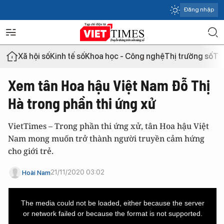
Đăng nhập
Xã hội số
Kinh tế số
Khoa học - Công nghệ
Thị trường số
Th
Xem tân Hoa hậu Việt Nam Đỗ Thị
Hà trong phần thi ứng xử
VietTimes – Trong phần thi ứng xử, tân Hoa hậu Việt
Nam mong muốn trở thành người truyền cảm hứng
cho giới trẻ.
21/11/2020 03:02
Hoài Nam
This
is
a
The media could not be loaded, either because the server
modal
window.
or network failed or because the format is not supported.