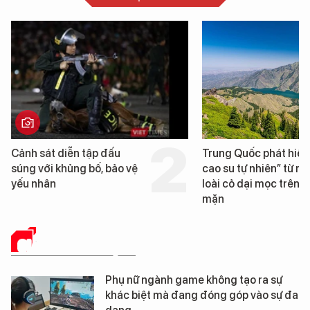
Trung Quốc phát hiện “mỏ
Loạt dự án bất độn
cao su tự nhiên” từ một
Đà Nẵng sắp bị kiể
loài cỏ dại mọc trên đất
mặn
GIẢI TRÍ - DU LỊCH
Phụ nữ ngành game không tạo ra sự
khác biệt mà đang đóng góp vào sự đa