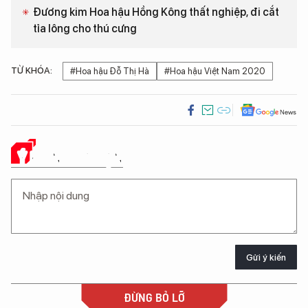
Đương kim Hoa hậu Hồng Kông thất nghiệp, đi cắt
tỉa lông cho thú cưng
TỪ KHÓA:
#Hoa hậu Đỗ Thị Hà
#Hoa hậu Việt Nam 2020
Ý KIẾN CỦA BẠN
Gửi ý kiến
ĐỪNG BỎ LỠ