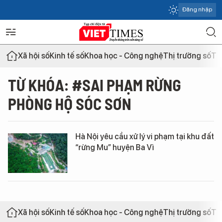
Đăng nhập
Xã hội số
Kinh tế số
Khoa học - Công nghệ
Thị trường số
Th
TỪ KHÓA: #SAI PHẠM RỪNG
PHÒNG HỘ SÓC SƠN
Hà Nội yêu cầu xử lý vi phạm tại khu đất
“rừng Mu” huyện Ba Vì
Xã hội số
Kinh tế số
Khoa học - Công nghệ
Thị trường số
Th