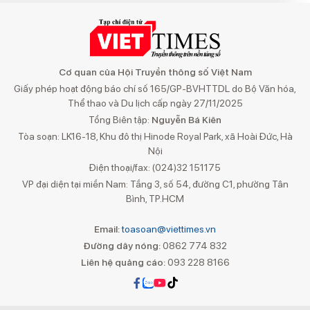
Cơ quan của Hội Truyền thông số Việt Nam
Giấy phép hoạt động báo chí số 165/GP-BVHTTDL do Bộ Văn hóa,
Thể thao và Du lịch cấp ngày 27/11/2025
Tổng Biên tập:
Nguyễn Bá Kiên
Tòa soạn: LK16-18, Khu đô thị Hinode Royal Park, xã Hoài Đức, Hà
Nội
Điện thoại/fax: (024)32 151175
VP đại diện tại miền Nam: Tầng 3, số 54, đường C1, phường Tân
Bình, TP.HCM
Email:
toasoan@viettimes.vn
Đường dây nóng:
0862 774 832
Liên hệ quảng cáo:
093 228 8166