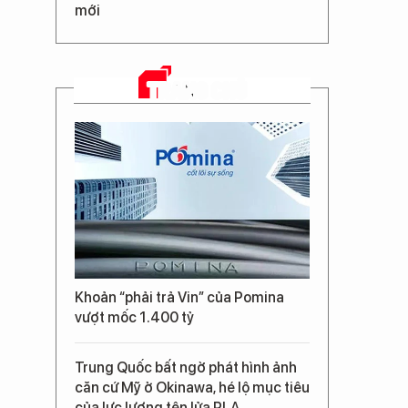
mới
TRANG CHỦ
Khoản “phải trả Vin” của Pomina
vượt mốc 1.400 tỷ
Trung Quốc bất ngờ phát hình ảnh
căn cứ Mỹ ở Okinawa, hé lộ mục tiêu
của lực lượng tên lửa PLA