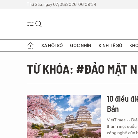
Thứ Sáu, ngày 07/08/2026, 06:09:34
XÃ HỘI SỐ
GÓC NHÌN
KINH TẾ SỐ
KHO
TỪ KHÓA: #ĐẢO MẶT 
10 điều đi
Bản
VietTimes -- Điề
thành một quốc g
công nghệ của họ