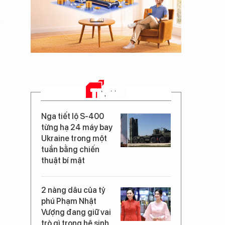
TIN MỚI
Nga tiết lộ S-400
từng hạ 24 máy bay
Ukraine trong một
tuần bằng chiến
thuật bí mật
2 nàng dâu của tỷ
phú Phạm Nhật
Vượng đang giữ vai
trò gì trong hệ sinh