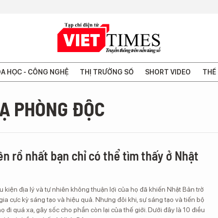
A HỌC - CÔNG NGHỆ
THỊ TRƯỜNG SỐ
SHORT VIDEO
THẾ 
NẠ PHÒNG ĐỘC
ên rồ nhất bạn chỉ có thể tìm thấy ở Nhật
u kiện địa lý và tự nhiên không thuận lợi của họ đã khiến Nhật Bản trở
ia cực kỳ sáng tạo và hiệu quả. Nhưng đôi khi, sự sáng tạo và tiến bộ
 đi quá xa, gây sốc cho phần còn lại của thế giới. Dưới đây là 10 điều