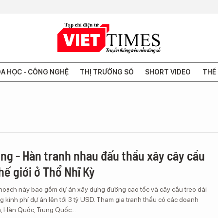
A HỌC - CÔNG NGHỆ
THỊ TRƯỜNG SỐ
SHORT VIDEO
THẾ 
ung - Hàn tranh nhau đấu thầu xây cây cầu
hế giới ở Thổ Nhĩ Kỳ
 hoạch này bao gồm dự án xây dựng đường cao tốc và cây cầu treo dài
ổng kinh phí dự án lên tới 3 tỷ USD. Tham gia tranh thầu có các doanh
, Hàn Quốc, Trung Quốc...