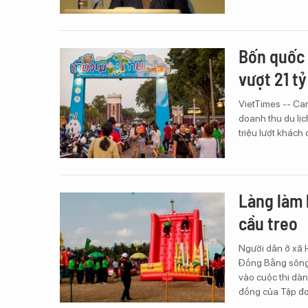
Bốn quốc 
vượt 21 t
VietTimes -- Ca
doanh thu du lị
triệu lượt khách
Làng làm 
cầu treo
Người dân ở xã H
Đồng Bằng sông
vào cuộc thi dàn
đồng của Tập đ