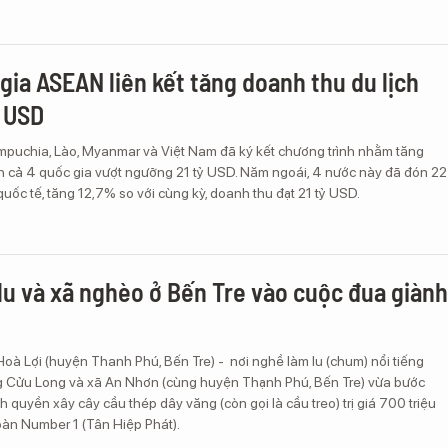
gia ASEAN liên kết tăng doanh thu du lịch
ỷ USD
mpuchia, Lào, Myanmar và Việt Nam đã ký kết chương trình nhằm tăng
ch cả 4 quốc gia vượt ngưỡng 21 tỷ USD. Năm ngoái, 4 nước này đã đón 22
 quốc tế, tăng 12,7% so với cùng kỳ, doanh thu đạt 21 tỷ USD.
lu và xã nghèo ở Bến Tre vào cuộc đua giành
oà Lợi (huyện Thanh Phú, Bến Tre) - nơi nghề làm lu (chum) nổi tiếng
 Cửu Long và xã An Nhơn (cùng huyện Thạnh Phú, Bến Tre) vừa bước
h quyền xây cây cầu thép dây văng (còn gọi là cầu treo) trị giá 700 triệu
oàn Number 1 (Tân Hiệp Phát).