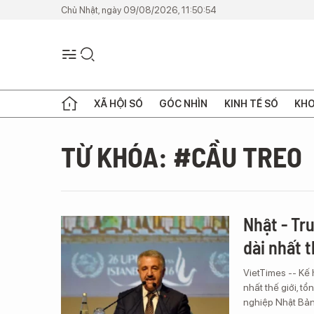
Chủ Nhật, ngày 09/08/2026, 11:50:54
XÃ HỘI SỐ
GÓC NHÌN
KINH TẾ SỐ
KHO
TỪ KHÓA: #CẦU TREO
Nhật - Tr
dài nhất t
VietTimes -- Kế
nhất thế giới, t
nghiệp Nhật Bản