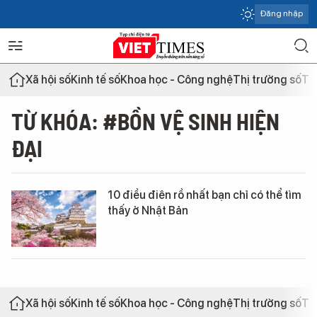
Đăng nhập
Xã hội số
Kinh tế số
Khoa học - Công nghệ
Thị trường số
Th
TỪ KHÓA: #BỒN VỆ SINH HIỆN
ĐẠI
10 điều điên rồ nhất bạn chỉ có thể tìm
thấy ở Nhật Bản
Xã hội số
Kinh tế số
Khoa học - Công nghệ
Thị trường số
Th