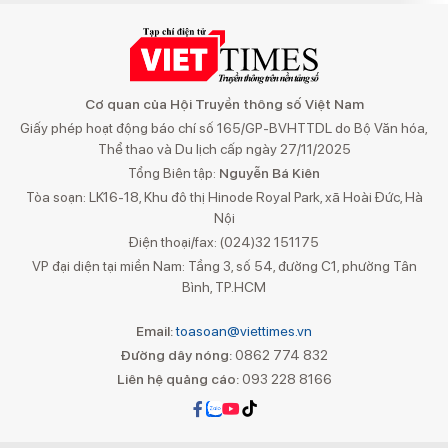
Cơ quan của Hội Truyền thông số Việt Nam
Giấy phép hoạt động báo chí số 165/GP-BVHTTDL do Bộ Văn hóa,
Thể thao và Du lịch cấp ngày 27/11/2025
Tổng Biên tập:
Nguyễn Bá Kiên
Tòa soạn: LK16-18, Khu đô thị Hinode Royal Park, xã Hoài Đức, Hà
Nội
Điện thoại/fax: (024)32 151175
VP đại diện tại miền Nam: Tầng 3, số 54, đường C1, phường Tân
Bình, TP.HCM
Email:
toasoan@viettimes.vn
Đường dây nóng:
0862 774 832
Liên hệ quảng cáo:
093 228 8166