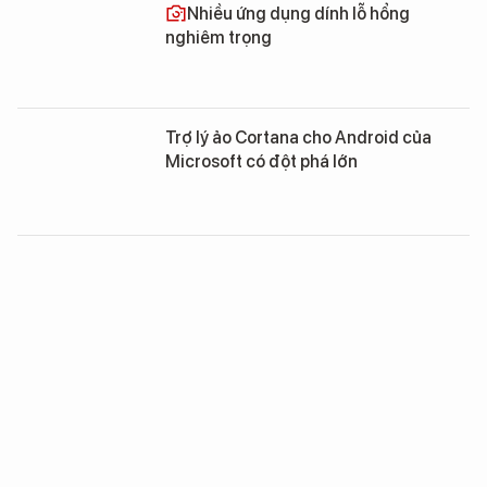
Nhiều ứng dụng dính lỗ hổng
nghiêm trọng
Trợ lý ảo Cortana cho Android của
Microsoft có đột phá lớn
Liên minh trợ lý ảo Microsoft –
Amazon “phả hơi nóng” lên Google
Android 8.0 cho phép kích hoạt Google
Asistant trong ứng dụng bên thứ 3