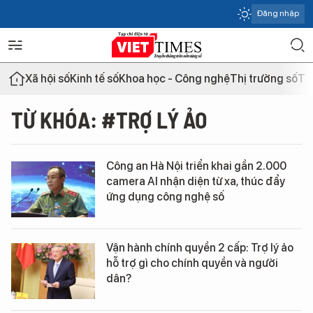
Đăng nhập
Xã hội số
Kinh tế số
Khoa học - Công nghệ
Thị trường số
Th
TỪ KHÓA: #TRỢ LÝ ẢO
Công an Hà Nội triển khai gần 2.000
camera AI nhận diện từ xa, thúc đẩy
ứng dụng công nghệ số
Vận hành chính quyền 2 cấp: Trợ lý ảo
hỗ trợ gì cho chính quyền và người
dân?