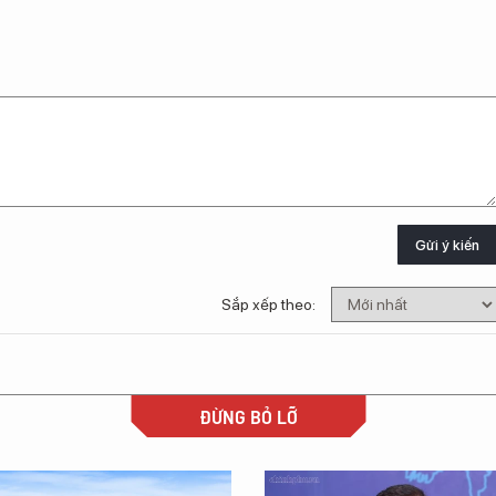
Gửi ý kiến
Sắp xếp theo:
ĐỪNG BỎ LỠ