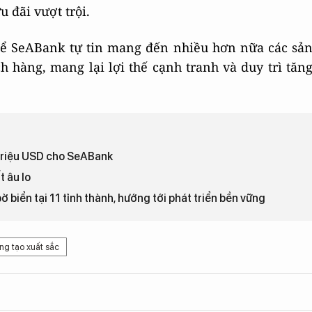
u đãi vượt trội.
 để SeABank tự tin mang đến nhiều hơn nữa các sả
h hàng, mang lại lợi thế cạnh tranh và duy trì tăn
 triệu USD cho SeABank
t âu lo
iển tại 11 tỉnh thành, hướng tới phát triển bền vững
ng tạo xuất sắc