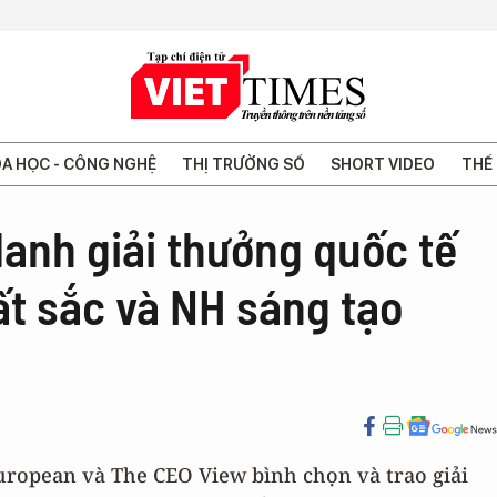
A HỌC - CÔNG NGHỆ
THỊ TRƯỜNG SỐ
SHORT VIDEO
THẾ 
anh giải thưởng quốc tế
uất sắc và NH sáng tạo
uropean và The CEO View bình chọn và trao giải