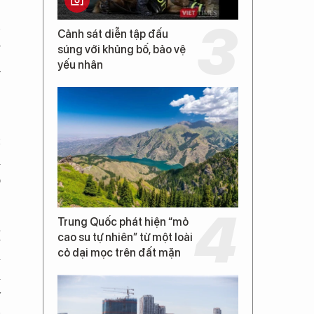
p
Cảnh sát diễn tập đấu
g
súng với khủng bố, bảo vệ
yếu nhân
ụ
c
ị
o
Trung Quốc phát hiện “mỏ
í
cao su tự nhiên” từ một loài
cỏ dại mọc trên đất mặn
à
m
y