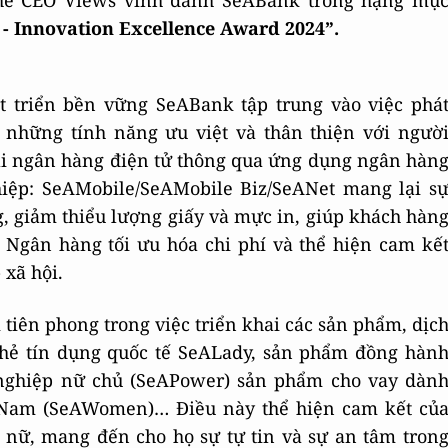
 The CEO Views vinh danh SeABank trong hạng mụ
- Innovation Excellence Award 2024”.
t triển bền vững SeABank tập trung vào việc phá
i những tính năng ưu việt và thân thiện với ngườ
khai ngân hàng điện tử thông qua ứng dụng ngân hàn
iệp: SeAMobile/SeAMobile Biz/SeANet mang lại s
g, giảm thiểu lượng giấy và mực in, giúp khách hàn
 Ngân hàng tối ưu hóa chi phí và thể hiện cam kế
xã hội.
tiên phong trong việc triển khai các sản phẩm, dịc
thẻ tín dụng quốc tế SeALady, sản phẩm đồng hàn
nghiệp nữ chủ (SeAPower) sản phẩm cho vay dàn
t Nam (SeAWomen)… Điều này thể hiện cam kết củ
nữ, mang đến cho họ sự tự tin và sự an tâm tron