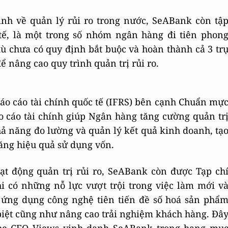
ịnh về quản lý rủi ro trong nước, SeABank còn tậ
tế, là một trong số nhóm ngân hàng đi tiên phon
 dù chưa có quy định bắt buộc và hoàn thành cả 3 tr
để nâng cao quy trình quản trị rủi ro.
 cáo tài chính quốc tế (IFRS) bên cạnh Chuẩn mự
o cáo tài chính giúp Ngân hàng tăng cường quản tr
hả năng đo lường và quản lý kết quả kinh doanh, tạ
ăng hiệu quả sử dụng vốn.
t động quản trị rủi ro, SeABank còn được Tạp ch
i có những nỗ lực vượt trội trong việc làm mới v
 ứng dụng công nghệ tiên tiến đề số hoá sản phẩ
 biệt cũng như nâng cao trải nghiệm khách hàng. Đâ