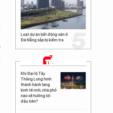
c
t
i
Loạt dự án bất động sản ở
g
Đà Nẵng sắp bị kiểm tra
ự
g
TIN MỚI
t
Khi Đại lộ Tây
Thăng Long hình
h
thành hành lang
h
kinh tế mới, nhà phố
h
nào sẽ hưởng lợi
đầu tiên?
a
g