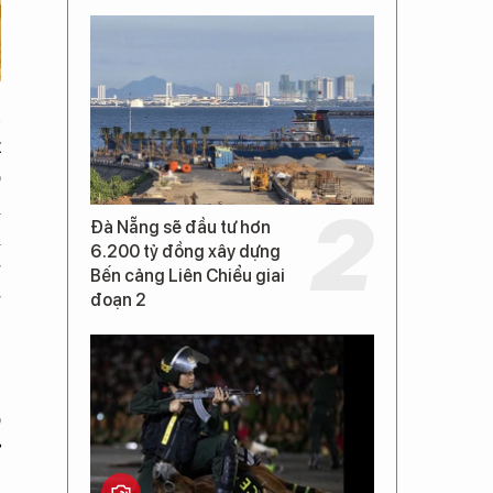
n
t
o
i
Đà Nẵng sẽ đầu tư hơn
i
6.200 tỷ đồng xây dựng
g
Bến cảng Liên Chiểu giai
g
đoạn 2
,
ó
ơ