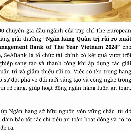
00 chuyên gia đầu ngành của Tạp chí The Europea
tặng giải thưởng
“Ngân hàng Quản trị rủi ro xuấ
anagement Bank of The Year Vietnam 2024”
ch
 SeABank là tổ chức tài chính có kết quả vượt trộ
ghiệp sáng tạo và thành công khi áp dụng các giả
n trị và giảm thiểu rủi ro. Việc có tên trong hạn
 sự đột phá về đổi mới sáng tạo và công nghệ tron
anh rõ ràng, giúp hoạt động ngân hàng luôn an toàn
o giúp Ngân hàng sở hữu nguồn vốn vững chắc, từ đ
đảm bảo tốt các chỉ tiêu an toàn hoạt động và có c
đề ra.