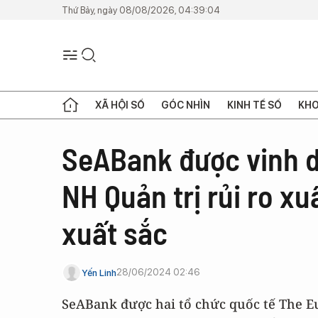
Thứ Bảy, ngày 08/08/2026, 04:39:04
XÃ HỘI SỐ
GÓC NHÌN
KINH TẾ SỐ
KHO
SeABank được vinh d
NH Quản trị rủi ro x
xuất sắc
28/06/2024 02:46
Yến Linh
SeABank được hai tổ chức quốc tế The E