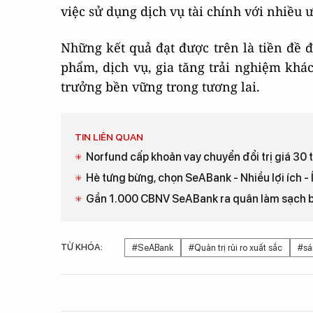
việc sử dụng dịch vụ tài chính với nhiều ư
Những kết quả đạt được trên là tiền đề
phẩm, dịch vụ, gia tăng trải nghiệm khác
trưởng bền vững trong tương lai.
TIN LIÊN QUAN
Norfund cấp khoản vay chuyển đổi trị giá 30
Hè tưng bừng, chọn SeABank - Nhiều lợi ích - Í
Gần 1.000 CBNV SeABank ra quân làm sạch bờ b
TỪ KHÓA:
#SeABank
#Quản trị rủi ro xuất sắc
#sá