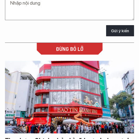
Gửi ý kiến
ĐỪNG BỎ LỠ