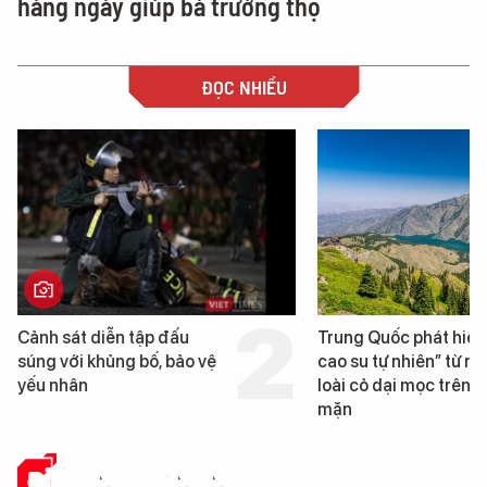
hàng ngày giúp bà trường thọ
ĐỌC NHIỀU
Trung Quốc phát hiện “mỏ
Loạt dự án bất
cao su tự nhiên” từ một
Đà Nẵng sắp bị
loài cỏ dại mọc trên đất
mặn
ĐỜI SỐNG DOANH NGHIỆP