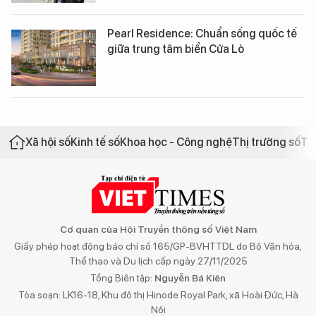
Pearl Residence: Chuẩn sống quốc tế
giữa trung tâm biển Cửa Lò
Xã hội số
Kinh tế số
Khoa học - Công nghệ
Thị trường số
Th
Cơ quan của Hội Truyền thông số Việt Nam
Giấy phép hoạt động báo chí số 165/GP-BVHTTDL do Bộ Văn hóa,
Thể thao và Du lịch cấp ngày 27/11/2025
Tổng Biên tập:
Nguyễn Bá Kiên
Tòa soạn: LK16-18, Khu đô thị Hinode Royal Park, xã Hoài Đức, Hà
Nội