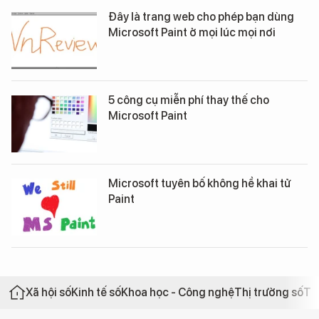
Đây là trang web cho phép bạn dùng
Microsoft Paint ở mọi lúc mọi nơi
5 công cụ miễn phí thay thế cho
Microsoft Paint
Microsoft tuyên bố không hề khai tử
Paint
Xã hội số
Kinh tế số
Khoa học - Công nghệ
Thị trường số
Th