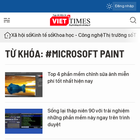
Đăng nhập
Xã hội số
Kinh tế số
Khoa học - Công nghệ
Thị trường số
Th
TỪ KHÓA: #MICROSOFT PAINT
Top 4 phần mềm chỉnh sửa ảnh miễn
phí tốt nhất hiện nay
Sống lại thập niên 90 với trải nghiệm
những phần mềm này ngay trên trình
duyệt