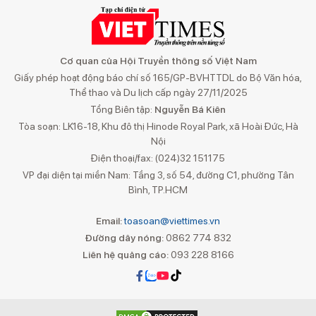
Cơ quan của Hội Truyền thông số Việt Nam
Giấy phép hoạt động báo chí số 165/GP-BVHTTDL do Bộ Văn hóa,
Thể thao và Du lịch cấp ngày 27/11/2025
Tổng Biên tập:
Nguyễn Bá Kiên
Tòa soạn: LK16-18, Khu đô thị Hinode Royal Park, xã Hoài Đức, Hà
Nội
Điện thoại/fax: (024)32 151175
VP đại diện tại miền Nam: Tầng 3, số 54, đường C1, phường Tân
Bình, TP.HCM
Email:
toasoan@viettimes.vn
Đường dây nóng:
0862 774 832
Liên hệ quảng cáo:
093 228 8166