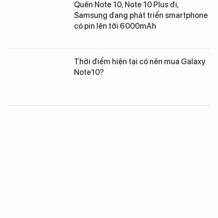
Quên Note 10, Note 10 Plus đi,
Samsung đang phát triển smartphone
có pin lên tới 6000mAh
Thời điểm hiện tại có nên mua Galaxy
Note10?
8 tính năng trên Galaxy Note10 khiến
iFan 'thèm khát'
Những điểm trừ 'to đùng' trên
smartphone Galaxy Note 10 vừa ra mắt