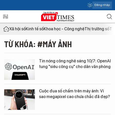
Đăng nhập
Xã hội số
Kinh tế số
Khoa học - Công nghệ
Thị trường số
Th
TỪ KHÓA: #MÁY ẢNH
Tin nóng công nghệ sáng 10/7: OpenAI
tung "siêu công cụ" cho dân văn phòng
Cuộc đua số chấm trên máy ảnh: Vì
sao megapixel cao chưa chắc đã đẹp?