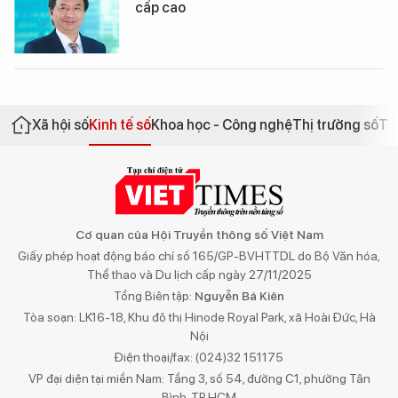
cấp cao
Xã hội số
Kinh tế số
Khoa học - Công nghệ
Thị trường số
Th
Cơ quan của Hội Truyền thông số Việt Nam
Giấy phép hoạt động báo chí số 165/GP-BVHTTDL do Bộ Văn hóa,
Thể thao và Du lịch cấp ngày 27/11/2025
Tổng Biên tập:
Nguyễn Bá Kiên
Tòa soạn: LK16-18, Khu đô thị Hinode Royal Park, xã Hoài Đức, Hà
Nội
Điện thoại/fax: (024)32 151175
VP đại diện tại miền Nam: Tầng 3, số 54, đường C1, phường Tân
Bình, TP.HCM