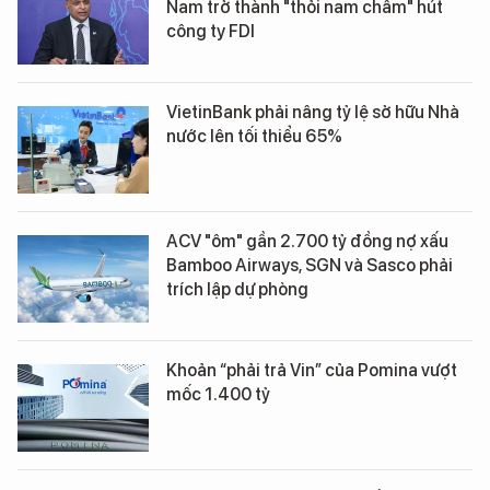
Nam trở thành "thỏi nam châm" hút
công ty FDI
VietinBank phải nâng tỷ lệ sở hữu Nhà
nước lên tối thiểu 65%
ACV "ôm" gần 2.700 tỷ đồng nợ xấu
Bamboo Airways, SGN và Sasco phải
trích lập dự phòng
Khoản “phải trả Vin” của Pomina vượt
mốc 1.400 tỷ