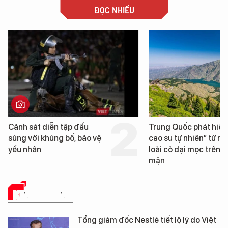
ĐỌC NHIỀU
Cảnh sát diễn tập đấu
Trung Quốc phát hiện
súng với khủng bố, bảo vệ
cao su tự nhiên” từ m
yếu nhân
loài cỏ dại mọc trên đ
mặn
KINH DOANH
Tổng giám đốc Nestlé tiết lộ lý do Việt