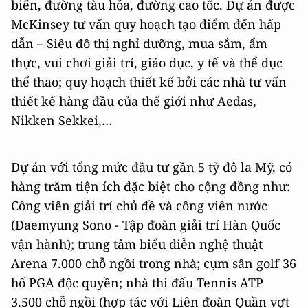
biển, đường tàu hỏa, đường cao tốc. Dự án được
McKinsey tư vấn quy hoạch tạo điểm đến hấp
dẫn – Siêu đô thị nghỉ dưỡng, mua sắm, ẩm
thực, vui chơi giải trí, giáo dục, y tế và thể dục
thể thao; quy hoạch thiết kế bởi các nhà tư vấn
thiết kế hàng đầu của thế giới như Aedas,
Nikken Sekkei,…
Dự án với tổng mức đầu tư gần 5 tỷ đô la Mỹ, có
hàng trăm tiện ích đặc biệt cho cộng đồng như:
Công viên giải trí chủ đề và công viên nước
(Daemyung Sono - Tập đoàn giải trí Hàn Quốc
vận hành); trung tâm biểu diễn nghệ thuật
Arena 7.000 chỗ ngồi trong nhà; cụm sân golf 36
hố PGA độc quyền; nhà thi đấu Tennis ATP
3.500 chỗ ngồi (hợp tác với Liên đoàn Quần vợt