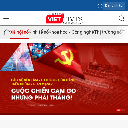
Đăng nhập
Xã hội số
Kinh tế số
Khoa học - Công nghệ
Thị trường số
Th