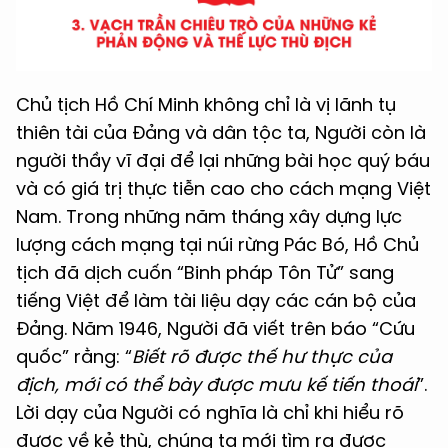
Chủ tịch Hồ Chí Minh không chỉ là vị lãnh tụ
thiên tài của Đảng và dân tộc ta, Người còn là
người thầy vĩ đại để lại những bài học quý báu
và có giá trị thực tiễn cao cho cách mạng Việt
Nam. Trong những năm tháng xây dựng lực
lượng cách mạng tại núi rừng Pác Bó, Hồ Chủ
tịch đã dịch cuốn “Binh pháp Tôn Tử” sang
tiếng Việt để làm tài liệu dạy các cán bộ của
Đảng. Năm 1946, Người đã viết trên báo “Cứu
quốc” rằng: “
Biết rõ được thế hư thực của
địch, mới có thể bày được mưu kế tiến thoái
”.
Lời dạy của Người có nghĩa là chỉ khi hiểu rõ
được về kẻ thù, chúng ta mới tìm ra được