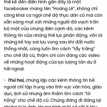
thể kể đến điển hình gần đây là một
facebooker mang tên “Hoàng Lê”, không chỉ
công khai ca ngợi chế độ thực dân cũ mà còn
sẵn sàng mạt sát những người đã vạch trần
bộ mặt của chúng. Bên cạnh đó, các kênh
thông tin của những thế lực phản động, vốn là
những kẻ tay sai lưu vong sau khi đất nước
thống nhất, cũng luôn tìm cách “tẩy trắng”
cho chế độ cũ, thậm chí còn đăng các video
về những hoạt động của lực lượng tàn dư ở
hải ngoại.
-
Thứ hai,
chúng lập các kênh thông tin bề
ngoài chỉ tập trung vào lĩnh vực văn hóa, giáo
dục, lịch sử nhưng âm thầm tìm cách “tô
hồng” cho chế độ cũ. Chúng đăng đi đăng lại
những bức ảnh, khung hình một số rất ít khu