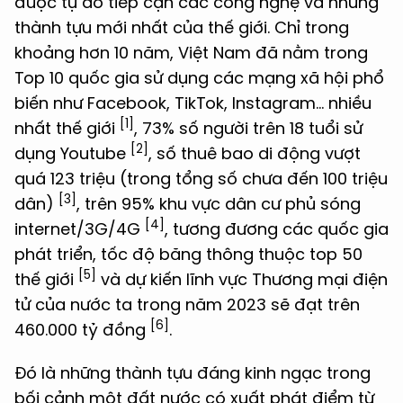
được tự do tiếp cận các công nghệ và những
thành tựu mới nhất của thế giới. Chỉ trong
khoảng hơn 10 năm, Việt Nam đã nằm trong
Top 10 quốc gia sử dụng các mạng xã hội phổ
biến như Facebook, TikTok, Instagram… nhiều
[1]
nhất thế giới
, 73% số người trên 18 tuổi sử
[2]
dụng Youtube
, số thuê bao di động vượt
quá 123 triệu (trong tổng số chưa đến 100 triệu
[3]
dân)
, trên 95% khu vực dân cư phủ sóng
[4]
internet/3G/4G
, tương đương các quốc gia
phát triển, tốc độ băng thông thuộc top 50
[5]
thế giới
và dự kiến lĩnh vực Thương mại điện
tử của nước ta trong năm 2023 sẽ đạt trên
[6]
460.000 tỷ đồng
.
Đó là những thành tựu đáng kinh ngạc trong
bối cảnh một đất nước có xuất phát điểm từ