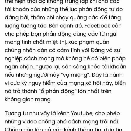
thể hiện thái độ không trung lập khi cho các
tài khoản của những thế lực phản động tự do
đăng bài, thậm chí chạy quảng cáo để tăng
lượng tương tác. Bên cạnh đó, Facebook còn
cho phép bọn phản động dùng các từ ngữ
mang tính chất miệt thị, xúc phạm quần
chúng nhân dân có cảm tình với Đảng và sự
nghiệp cách mạng mà không hề có biện pháp
ngăn chặn, ngược lại, sẵn sàng khóa tài khoản
nếu những người này “vạ miệng”. Đây là hành
vi cực kỳ nguy hiểm của mạng xã hội này, biến
nó trở thành “ổ phản động” lớn nhất trên
không gian mạng.
Tương tự như vậy là kênh Youtube, cho phép
những video chống phá cách mạng trôi nổi.
Chúng còn lập cả các kênh thông tin, đưa tin