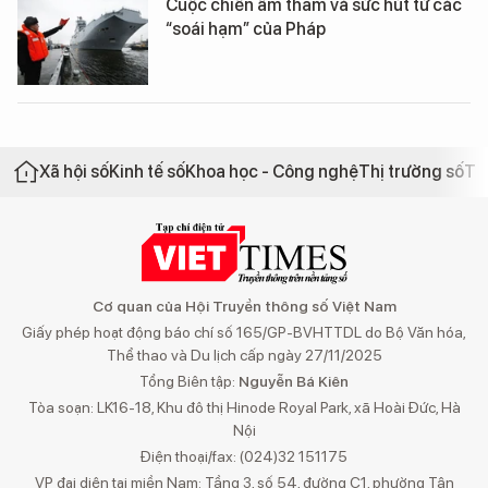
Cuộc chiến âm thầm và sức hút từ các
“soái hạm” của Pháp
Xã hội số
Kinh tế số
Khoa học - Công nghệ
Thị trường số
Th
Cơ quan của Hội Truyền thông số Việt Nam
Giấy phép hoạt động báo chí số 165/GP-BVHTTDL do Bộ Văn hóa,
Thể thao và Du lịch cấp ngày 27/11/2025
Tổng Biên tập:
Nguyễn Bá Kiên
Tòa soạn: LK16-18, Khu đô thị Hinode Royal Park, xã Hoài Đức, Hà
Nội
Điện thoại/fax: (024)32 151175
VP đại diện tại miền Nam: Tầng 3, số 54, đường C1, phường Tân