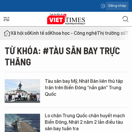
Đăng nhập
Xã hội số
Kinh tế số
Khoa học - Công nghệ
Thị trường số
Th
TỪ KHÓA: #TÀU SÂN BAY TRỰC
THĂNG
Tàu sân bay Mỹ, Nhật Bản liên thủ tập
trận trên Biển Đông “nắn gân” Trung
Quốc
Lo chặn Trung Quốc chặn huyết mạch
Biển Đông, Nhật 2 năm 2 lần điều tàu
sân bay tuần tra