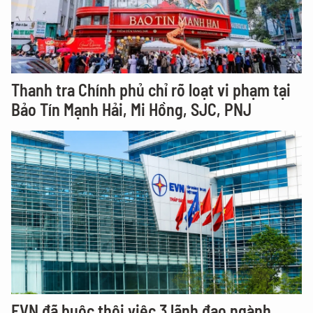
Thanh tra Chính phủ chỉ rõ loạt vi phạm tại
Bảo Tín Mạnh Hải, Mi Hồng, SJC, PNJ
EVN đã buộc thôi việc 3 lãnh đạo ngành