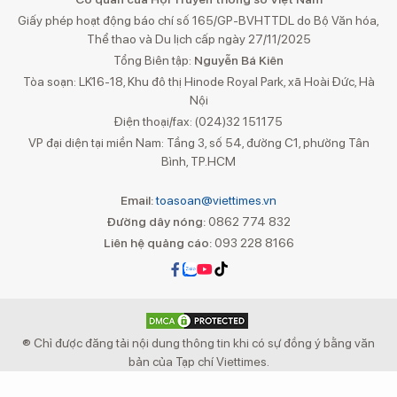
Giấy phép hoạt động báo chí số 165/GP-BVHTTDL do Bộ Văn hóa,
Thể thao và Du lịch cấp ngày 27/11/2025
Tổng Biên tập:
Nguyễn Bá Kiên
Tòa soạn: LK16-18, Khu đô thị Hinode Royal Park, xã Hoài Đức, Hà
Nội
Điện thoại/fax: (024)32 151175
VP đại diện tại miền Nam: Tầng 3, số 54, đường C1, phường Tân
Bình, TP.HCM
Email:
toasoan@viettimes.vn
Đường dây nóng:
0862 774 832
Liên hệ quảng cáo:
093 228 8166
® Chỉ được đăng tải nội dung thông tin khi có sự đồng ý bằng văn
bản của Tạp chí Viettimes.