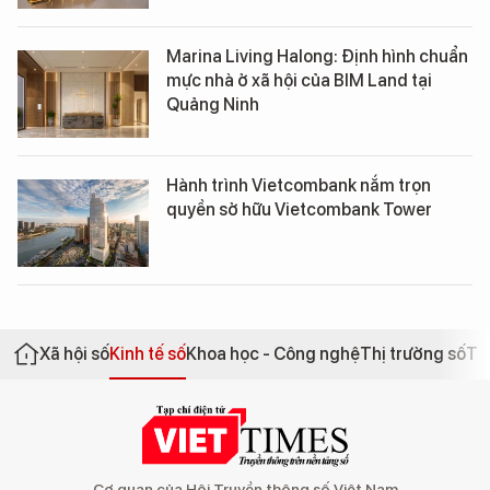
Marina Living Halong: Định hình chuẩn
mực nhà ở xã hội của BIM Land tại
Quảng Ninh
Hành trình Vietcombank nắm trọn
quyền sở hữu Vietcombank Tower
Xã hội số
Kinh tế số
Khoa học - Công nghệ
Thị trường số
Th
Cơ quan của Hội Truyền thông số Việt Nam