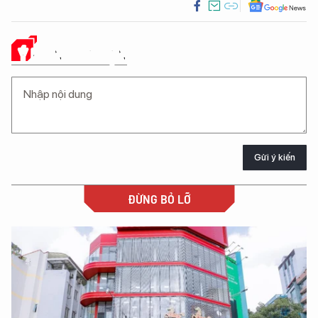
Ý KIẾN CỦA BẠN
Gửi ý kiến
ĐỪNG BỎ LỠ