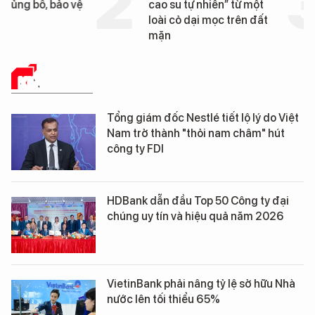
cao su tự nhiên” từ một
Đà Nẵng sắp bị kiểm t
loài cỏ dại mọc trên đất
mặn
KINH TẾ SỐ
Tổng giám đốc Nestlé tiết lộ lý do Việt
Nam trở thành "thỏi nam châm" hút
công ty FDI
HDBank dẫn đầu Top 50 Công ty đại
chúng uy tín và hiệu quả năm 2026
VietinBank phải nâng tỷ lệ sở hữu Nhà
nước lên tối thiểu 65%