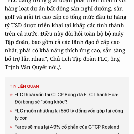
“FLC đang trong giai đoạn phát triển nhanh với
hàng loạt dự án bất động sản nghỉ dưỡng, sân
golf và giải trí cao cấp có tổng mức đầu tư hàng
tỷ USD được triển khai tại khắp các tỉnh thành
trên cả nước. Điều này đòi hỏi toàn bộ bộ máy
Tập đoàn, bao gồm cả các lãnh đạo ở cấp cao
nhất, phải có khả năng thích ứng cao, sẵn sàng
bổ trợ lẫn nhau”, Chủ tịch Tập đoàn FLC, ông
Trịnh Văn Quyết nói./.
TIN LIÊN QUAN
FLC thoái vốn tại CTCP Bóng đá FLC Thanh Hóa:
Đội bóng sẽ “sống khỏe”!
FLC muốn nhượng lại 550 tỷ đồng vốn góp tại công
ty con
Faros sẽ mua lại 49% cổ phần của CTCP Rosland