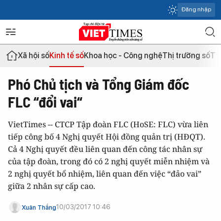
Đăng nhập
Xã hội số
Kinh tế số
Khoa học - Công nghệ
Thị trường số
Th
Phó Chủ tịch và Tổng Giám đốc
FLC “đổi vai“
VietTimes -- CTCP Tập đoàn FLC (HoSE: FLC) vừa liên
tiếp công bố 4 Nghị quyết Hội đồng quản trị (HĐQT).
Cả 4 Nghị quyết đều liên quan đến công tác nhân sự
của tập đoàn, trong đó có 2 nghị quyết miễn nhiệm và
2 nghị quyết bổ nhiệm, liên quan đến việc “đảo vai”
giữa 2 nhân sự cấp cao.
10/03/2017 10:46
Xuân Thắng