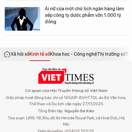
Ái nữ của một chủ tịch ngân hàng làm
sếp công ty dược phẩm vốn 1.000 tỷ
đồng
Xã hội số
Kinh tế số
Khoa học - Công nghệ
Thị trường số
Th
Cơ quan của Hội Truyền thông số Việt Nam
Giấy phép hoạt động báo chí số 165/GP-BVHTTDL do Bộ Văn hóa,
Thể thao và Du lịch cấp ngày 27/11/2025
Tổng Biên tập:
Nguyễn Bá Kiên
Tòa soạn: LK16-18, Khu đô thị Hinode Royal Park, xã Hoài Đức, Hà
Nội
Điện thoại/fax: (024)32 151175