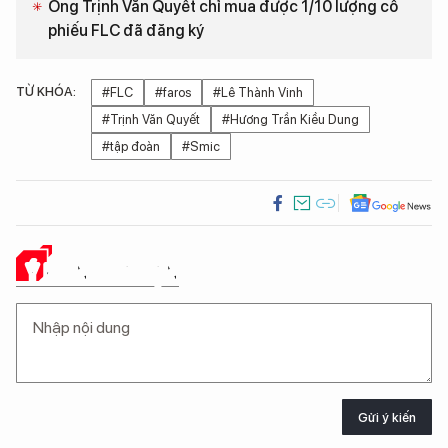
Ông Trịnh Văn Quyết chỉ mua được 1/10 lượng cổ
phiếu FLC đã đăng ký
TỪ KHÓA:
#FLC
#faros
#Lê Thành Vinh
#Trịnh Văn Quyết
#Hương Trần Kiều Dung
#tập đoàn
#Smic
Ý KIẾN CỦA BẠN
Gửi ý kiến