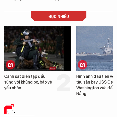
ĐỌC NHIỀU
Hình ảnh đầu tiên về siêu
Cận cảnh chiến hạm 
tàu sân bay USS George
tống tàu sân bay USS
Washington vừa đến Đà
George Washington 
Nẵng
Đà Nẵng
KINH TẾ SỐ