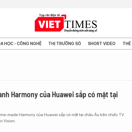
A HỌC - CÔNG NGHỆ
THỊ TRƯỜNG SỐ
SHORT VIDEO
THẾ 
ành Harmony của Huawei sắp có mặt tại
me-made Harmony của Huawei sắp có mặt tại châu Âu trên chiếc TV
r Vision.