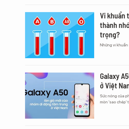
Vi khuẩn 
thành nhó
trọng?
Những vi khuẩn 
Galaxy A5
ở Việt Na
Sức nóng của phâ
mòn 'sao chép' t