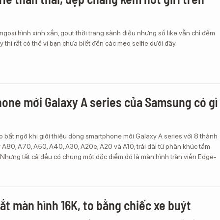
goại hình xinh xắn, gout thời trang sành điệu nhưng số like vẫn chỉ đếm
 thì rất có thể vì bạn chưa biết đến các mẹo selfie dưới đây.
one mới Galaxy A series của Samsung có gì
 bất ngờ khi giới thiệu dòng smartphone mới Galaxy A series với 8 thành
A80, A70, A50, A40, A30, A20e, A20 và A10, trải dài từ phân khúc tầm
. Nhưng tất cả đều có chung một đặc điểm đó là màn hình tràn viền Edge-
ắt màn hình 16K, to bằng chiếc xe buýt