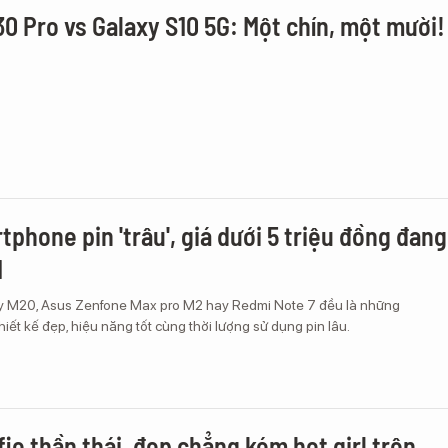
0 Pro vs Galaxy S10 5G: Một chín, một mười!
tphone pin 'trâu', giá dưới 5 triệu đồng đang
N
 M20, Asus Zenfone Max pro M2 hay Redmi Note 7 đều là những
iết kế đẹp, hiệu năng tốt cùng thời lượng sử dụng pin lâu.
fie thần thái, đẹp chẳng kém hot girl trên