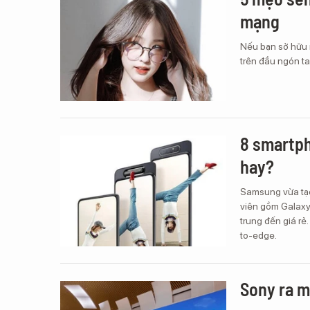
mạng
Nếu bạn sở hữu n
trên đầu ngón tay
8 smartph
hay?
Samsung vừa tạo
viên gồm Galaxy 
trung đến giá rẻ
to-edge.
Sony ra m