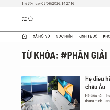
Thứ Bảy, ngày 08/08/2026, 14:27:16
XÃ HỘI SỐ
GÓC NHÌN
KINH TẾ SỐ
KHO
TỪ KHÓA: #PHÂN GIẢI
Hệ điều h
châu Âu
Hệ điều hành ho
thông minh Hono