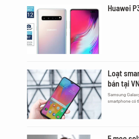
Huawei P3
Loạt smar
bán tại V
Samsung Galaxy
smartphone có th
5 mẹo sel