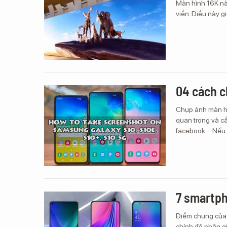
Màn hình 16K nà
viền. Điều này g
04 cách c
Chụp ảnh màn hì
quan trọng và cầ
facebook … Nếu 
7 smartp
Điểm chung của 
chính độ phân gi