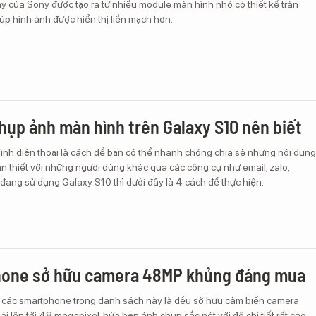
y của Sony được tạo ra từ nhiều module màn hình nhỏ có thiết kế tràn
iúp hình ảnh được hiển thị liền mạch hơn.
hụp ảnh màn hình trên Galaxy S10 nên biết
nh điện thoại là cách để bạn có thể nhanh chóng chia sẻ những nội dung
n thiết với những người dùng khác qua các công cụ như email, zalo,
đang sử dụng Galaxy S10 thì dưới đây là 4 cách để thực hiện.
hone sở hữu camera 48MP khủng đáng mua
các smartphone trong danh sách này là đều sở hữu cảm biến camera
ải lên tới 48 megapixel, hứa hẹn ảnh chụp sắc nét với độ chi tiết rất cao.