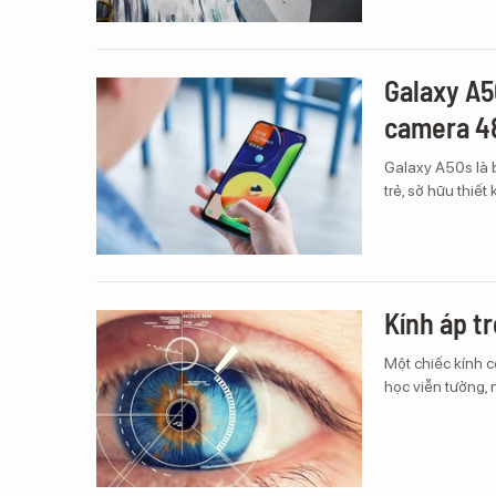
Galaxy A5
camera 4
Galaxy A50s là 
trẻ, sở hữu thiế
Kính áp t
Một chiếc kính c
học viễn tưởng,