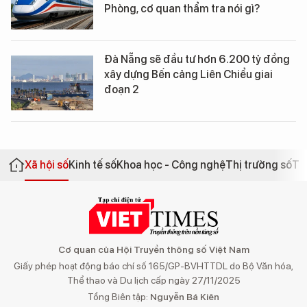
Phòng, cơ quan thẩm tra nói gì?
Đà Nẵng sẽ đầu tư hơn 6.200 tỷ đồng
xây dựng Bến cảng Liên Chiểu giai
đoạn 2
Xã hội số
Kinh tế số
Khoa học - Công nghệ
Thị trường số
Th
Cơ quan của Hội Truyền thông số Việt Nam
Giấy phép hoạt động báo chí số 165/GP-BVHTTDL do Bộ Văn hóa,
Thể thao và Du lịch cấp ngày 27/11/2025
Tổng Biên tập:
Nguyễn Bá Kiên