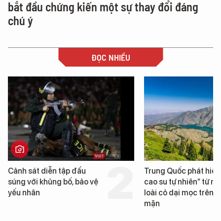
bắt đầu chứng kiến một sự thay đổi đáng
chú ý
ĐỌC NHIỀU
Trung Quốc phát hiện “mỏ
Loạt dự án bất độn
cao su tự nhiên” từ một
Đà Nẵng sắp bị kiể
loài cỏ dại mọc trên đất
mặn