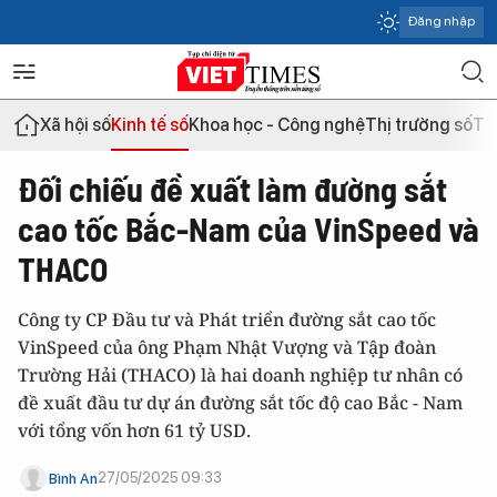
Đăng nhập
Xã hội số
Kinh tế số
Khoa học - Công nghệ
Thị trường số
Th
Đối chiếu đề xuất làm đường sắt
cao tốc Bắc-Nam của VinSpeed và
THACO
Công ty CP Đầu tư và Phát triển đường sắt cao tốc
VinSpeed của ông Phạm Nhật Vượng và Tập đoàn
Trường Hải (THACO) là hai doanh nghiệp tư nhân có
đề xuất đầu tư dự án đường sắt tốc độ cao Bắc - Nam
với tổng vốn hơn 61 tỷ USD.
27/05/2025 09:33
Bình An