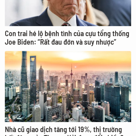
Con trai hé lộ bệnh tình của cựu tổng thống
Joe Biden: “Rất đau đớn và suy nhược”
Nhà cũ giao dịch tăng tới 19%, thị trường