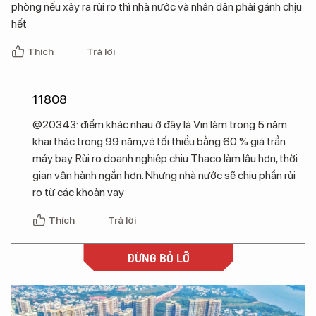
phòng nếu xảy ra rủi ro thì nhà nước và nhân dân phải gánh chịu
hết
Thích
Trả lời
11808
@20343: điểm khác nhau ở đây là Vin làm trong 5 năm
khai thác trong 99 năm,vé tối thiểu bằng 60 % giá trần
máy bay. Rùi ro doanh nghiệp chịu Thaco làm lâu hơn, thời
gian vận hành ngắn hơn. Nhưng nhà nước sẽ chịu phần rủi
ro từ các khoản vay
Thích
Trả lời
ĐỪNG BỎ LỠ