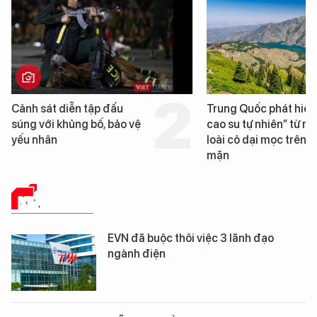
Trung Quốc phát hiện “mỏ
Loạt dự án bất đ
cao su tự nhiên” từ một
Đà Nẵng sắp bị k
loài cỏ dại mọc trên đất
mặn
KINH TẾ SỐ
EVN đã buộc thôi việc 3 lãnh đạo
ngành điện