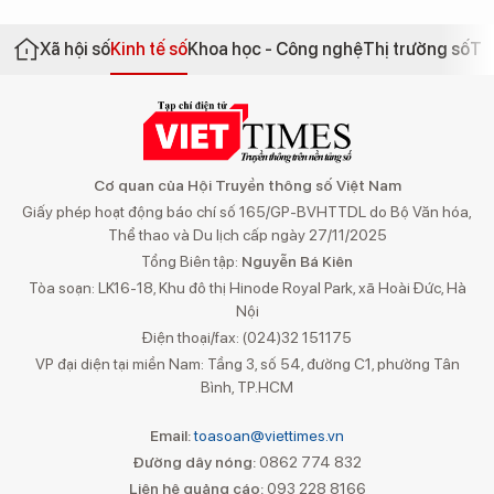
Xã hội số
Kinh tế số
Khoa học - Công nghệ
Thị trường số
Th
Cơ quan của Hội Truyền thông số Việt Nam
Giấy phép hoạt động báo chí số 165/GP-BVHTTDL do Bộ Văn hóa,
Thể thao và Du lịch cấp ngày 27/11/2025
Tổng Biên tập:
Nguyễn Bá Kiên
Tòa soạn: LK16-18, Khu đô thị Hinode Royal Park, xã Hoài Đức, Hà
Nội
Điện thoại/fax: (024)32 151175
VP đại diện tại miền Nam: Tầng 3, số 54, đường C1, phường Tân
Bình, TP.HCM
Email:
toasoan@viettimes.vn
Đường dây nóng:
0862 774 832
Liên hệ quảng cáo:
093 228 8166