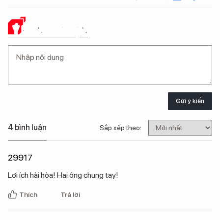
Ý KIẾN CỦA BẠN
Gửi ý kiến
4 bình luận
Sắp xếp theo:
29917
Lợi ích hài hòa! Hai ông chung tay!
Thích
Trả lời