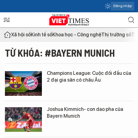
Đăng nhập
Xã hội số
Kinh tế số
Khoa học - Công nghệ
Thị trường số
Th
TỪ KHÓA: #BAYERN MUNICH
Champions League: Cuộc đối đầu của
2 đại gia sân cỏ châu Âu
Joshua Kimmich- con dao pha của
Bayern Munich