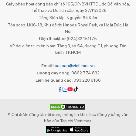
Giấy phép hoạt động báo chí số 165/GP-BVHTTDL do Bộ Văn hóa,
Thể thao và Du lịch cấp ngày 27/11/2025
Tổng Biên tập:
Nguyễn Bá Kiên
Tòa soạn: LK16-18, Khu đô thị Hinode Royal Park, xã Hoài Đức, Hà
Nội
Điện thoại/fax: (024)32 151175
VP đại diện tại miền Nam: Tầng 3, số 54, đường C1, phường Tân
Bình, TP.HCM
Email:
toasoan@viettimes.vn
Đường dây nóng:
0862 774 832
Liên hệ quảng cáo:
093 228 8166
® Chỉ được đăng tải nội dung thông tin khi có sự đồng ý bằng văn
bản của Tạp chí Viettimes.