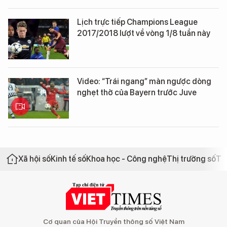
Lịch trực tiếp Champions League
2017/2018 lượt về vòng 1/8 tuần này
Video: “Trái ngang” màn ngược dòng
nghẹt thở của Bayern trước Juve
Xã hội số
Kinh tế số
Khoa học - Công nghệ
Thị trường số
Th
Cơ quan của Hội Truyền thông số Việt Nam