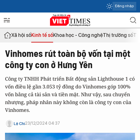
Đăng nhập
Xã hội số
Kinh tế số
Khoa học - Công nghệ
Thị trường số
Th
Vinhomes rút toàn bộ vốn tại một
công ty con ở Hưng Yên
Công ty TNHH Phát triển Bất động sản Lighthouse 1 có
vốn điều lệ gần 3.053 tỷ đồng do Vinhomes góp 100%
vốn bằng cả tài sản và tiền mặt. Như vậy, sau chuyển
nhượng, pháp nhân này không còn là công ty con của
Vinhomes.
23/12/2024 04:37
Lệ Chi