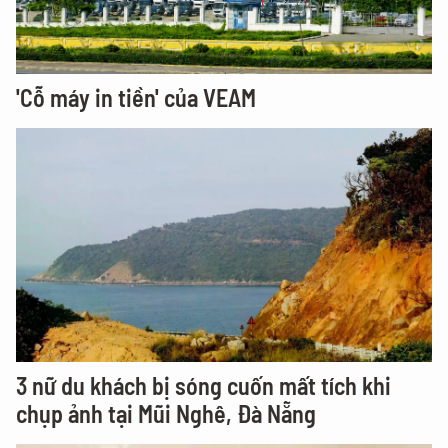
'Cỗ máy in tiền' của VEAM
3 nữ du khách bị sóng cuốn mất tích khi
chụp ảnh tại Mũi Nghê, Đà Nẵng