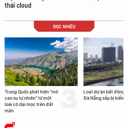
thái cloud
ĐỌC NHIỀU
Trung Quốc phát hiện “mỏ
Loạt dự án bất động 
cao su tự nhiên” từ một
Đà Nẵng sắp bị kiểm t
loài cỏ dại mọc trên đất
mặn