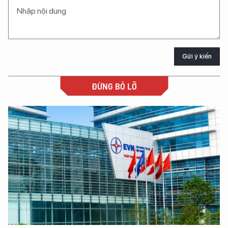
Gửi ý kiến
ĐỪNG BỎ LỠ