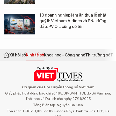
10 doanh nghiệp làm ăn thua lỗ nhất
quý II: Vietnam Airlines và PNJ đứng
đầu, PV OIL cũng có tên
Xã hội số
Kinh tế số
Khoa học - Công nghệ
Thị trường số
Th
Cơ quan của Hội Truyền thông số Việt Nam
Giấy phép hoạt động báo chí số 165/GP-BVHTTDL do Bộ Văn hóa,
Thể thao và Du lịch cấp ngày 27/11/2025
Tổng Biên tập:
Nguyễn Bá Kiên
Tòa soạn: LK16-18, Khu đô thị Hinode Royal Park, xã Hoài Đức, Hà