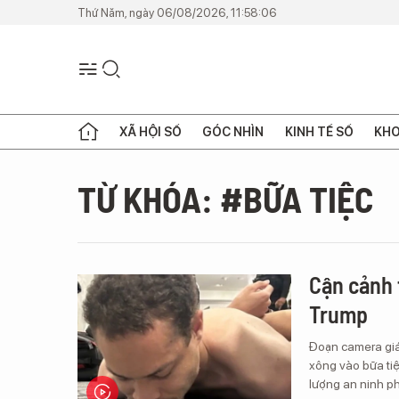
Thứ Năm, ngày 06/08/2026, 11:58:06
XÃ HỘI SỐ
GÓC NHÌN
KINH TẾ SỐ
KHO
TỪ KHÓA: #BỮA TIỆC
Cận cảnh 
Trump
Đoạn camera giá
xông vào bữa tiệ
lượng an ninh p