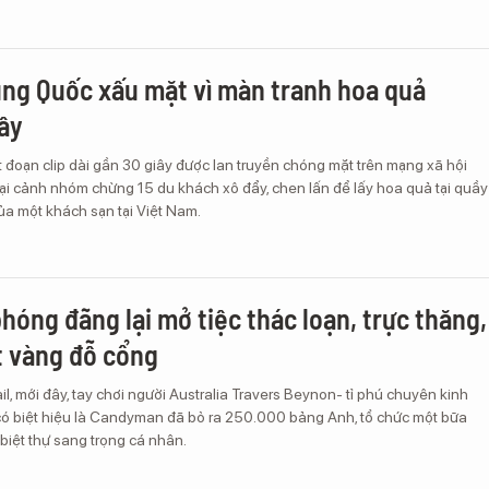
ng Quốc xấu mặt vì màn tranh hoa quả
iây
 đoạn clip dài gần 30 giây được lan truyền chóng mặt trên mạng xã hội
ại cảnh nhóm chừng 15 du khách xô đẩy, chen lấn để lấy hoa quả tại quầy
ủa một khách sạn tại Việt Nam.
phóng đãng lại mở tiệc thác loạn, trực thăng,
át vàng đỗ cổng
il, mới đây, tay chơi người Australia Travers Beynon- tỉ phú chuyên kinh
có biệt hiệu là Candyman đã bỏ ra 250.000 bảng Anh, tổ chức một bữa
i biệt thự sang trọng cá nhân.