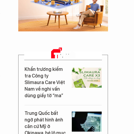
TIN MỚI
Khẩn trương kiểm
tra Công ty
Slimaura Care Việt
Nam về nghi vấn
dùng giấy tờ “ma”
Trung Quốc bất
ngờ phát hình ảnh
căn cứ Mỹ ở
Okinawa, hé lộ mục