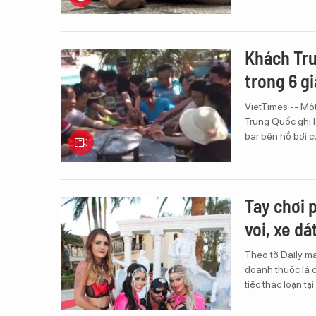
Khách Tru
trong 6 g
VietTimes -- Một
Trung Quốc ghi l
bar bên hồ bơi c
Tay chơi 
voi, xe d
Theo tờ Daily ma
doanh thuốc lá 
tiệc thác loạn tạ