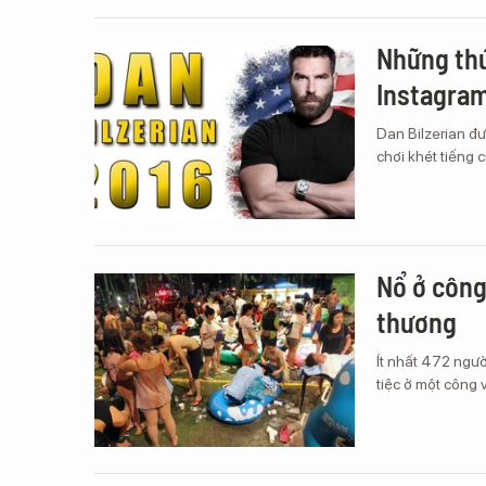
Những thú
Instagra
Dan Bilzerian đ
chơi khét tiếng 
Nổ ở công
thương
Ít nhất 472 ngư
tiệc ở một công 