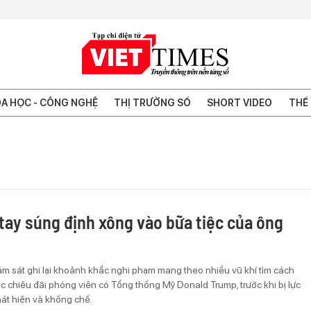
A HỌC - CÔNG NGHỆ
THỊ TRƯỜNG SỐ
SHORT VIDEO
THẾ 
tay súng định xông vào bữa tiệc của ông
m sát ghi lại khoảnh khắc nghi phạm mang theo nhiều vũ khí tìm cách
c chiêu đãi phóng viên có Tổng thống Mỹ Donald Trump, trước khi bị lực
hát hiện và khống chế.