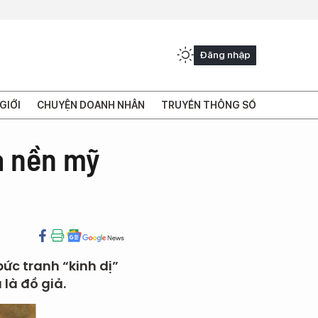
Đăng nhập
GIỚI
CHUYỆN DOANH NHÂN
TRUYỀN THÔNG SỐ
ả nền mỹ
bức tranh “kinh dị”
là đồ giả.