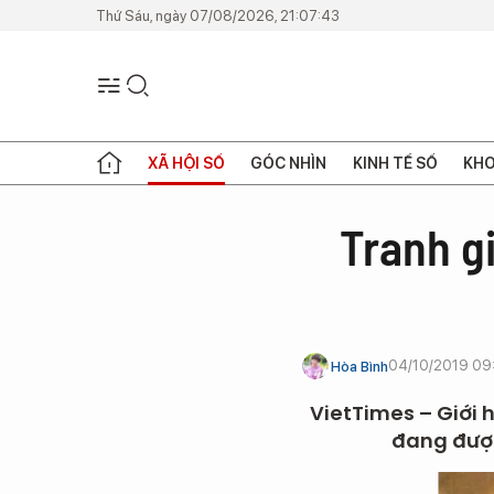
Thứ Sáu, ngày 07/08/2026, 21:07:43
XÃ HỘI SỐ
GÓC NHÌN
KINH TẾ SỐ
KHO
Tranh g
04/10/2019 09
Hòa Bình
VietTimes – Giới h
đang được