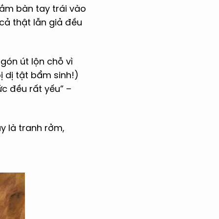
ắm bàn tay trái vào
cả thật lẫn giả đều
gón út lộn chỗ vì
 dị tật bẩm sinh!)
ức đều rất yếu” –
 là tranh rởm,