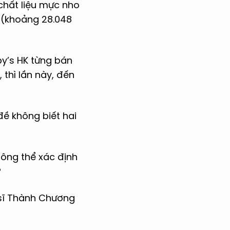
 chất liệu mực nho
D (khoảng 28.048
by’s HK từng bán
 thì lần này, đến
đề không biết hai
hông thể xác định
?
 sĩ Thành Chương