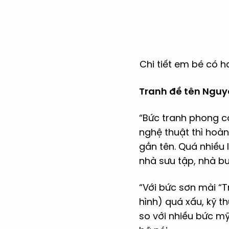
Chi tiết em bé có h
Tranh đề tên Nguyễ
“Bức tranh phong c
nghệ thuật thì hoà
gắn tên. Quá nhiều 
nhà sưu tập, nhà b
“Với bức sơn mài “T
hình) quá xấu, kỹ t
so với nhiều bức m