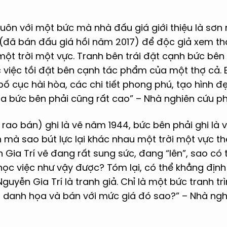
luôn với một bức mà nhà đấu giá giới thiệu là sơ
 (đã bán đấu giá hồi năm 2017) để độc giả xem th
ột trời một vực. Tranh bên trái đặt cạnh bức bên 
 việc tồi đặt bên cạnh tác phẩm của một thợ cả. 
bố cục hài hòa, các chi tiết phong phú, tạo hình đẹ
a bức bên phải cũng rất cao” – Nhà nghiên cứu ph
 rao bán) ghi là vẽ năm 1944, bức bên phải ghi là
 mà sao bút lực lại khác nhau một trời một vực t
Gia Trí vẽ đang rất sung sức, đang “lên”, sao có t
 học việc như vậy được? Tóm lại, có thể khẳng địn
guyễn Gia Trí là tranh giả. Chỉ là một bức tranh tr
 danh họa và bán với mức giá đó sao?” – Nhà ng