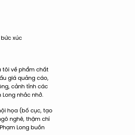
t bức xúc
a tôi về phẩm chất
đấu giá quảng cáo,
ộng, cảnh tỉnh các
m Long nhắc nhở.
hội họa (bố cục, tạo
 ngô nghê, thậm chí
t Phạm Long buồn