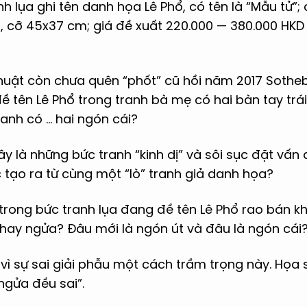
h lụa ghi tên danh họa Lê Phổ, có tên là “Mẫu tử”;
a, cỡ 45x37 cm; giá đề xuất 220.000 — 380.000 HK
thuật còn chưa quên “phốt” cũ hồi năm 2017 Sothe
ề tên Lê Phổ trong tranh bà mẹ có hai bàn tay trái,
ranh có … hai ngón cái?
ây là những bức tranh “kinh dị” và sôi sục đặt vấn 
 tạo ra từ cùng một “lò” tranh giả danh họa?
trong bức tranh lụa đang đề tên Lê Phổ rao bán k
 hay ngửa? Đâu mới là ngón út và đâu là ngón cái
 vì sự sai giải phẫu một cách trầm trọng này. Họa
ngửa đều sai”.