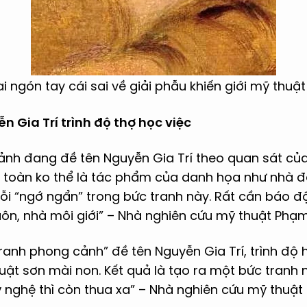
ai ngón tay cái sai về giải phẫu khiến giới mỹ thuậ
n Gia Trí trình độ thợ học việc
ảnh đang đề tên Nguyễn Gia Trí theo quan sát củ
n toàn ko thể là tác phẩm của danh họa như nhà 
lỗi “ngớ ngẩn” trong bức tranh này. Rất cần báo đ
uôn, nhà môi giới” – Nhà nghiên cứu mỹ thuật Phạ
ranh phong cảnh” đề tên Nguyễn Gia Trí, trình độ 
huật sơn mài non. Kết quả là tạo ra một bức tranh
ỹ nghệ thì còn thua xa” – Nhà nghiên cứu mỹ thuậ