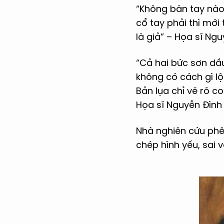
“Không bàn tay nào
cổ tay phải thì mới
là giả” – Họa sĩ Ng
“Cả hai bức sơn dầu
không có cách gì lộ
Bản lụa chỉ vẽ rõ c
Họa sĩ Nguyễn Đình
Nhà nghiên cứu phê
chép hình yếu, sai 