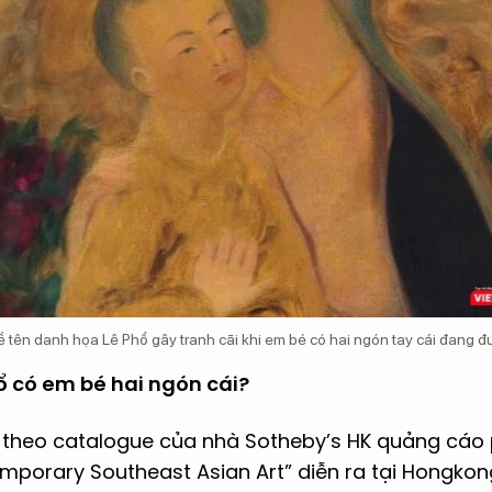
 tên danh họa Lê Phổ gây tranh cãi khi em bé có hai ngón tay cái đang đ
ổ có em bé hai ngón cái?
, theo catalogue của nhà Sotheby’s HK quảng cáo 
porary Southeast Asian Art” diễn ra tại Hongkong 