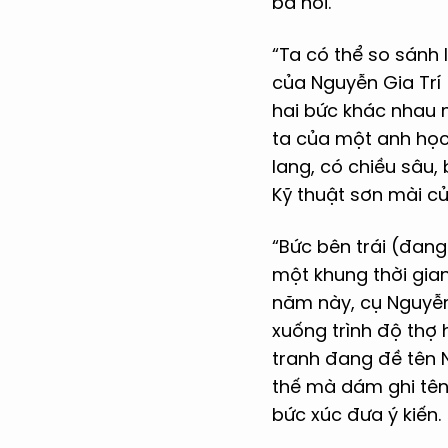
bã nói.
“Ta có thể so sánh 
của Nguyễn Gia Trí
hai bức khác nhau m
ta của một anh học
lang, có chiều sâu, 
Kỹ thuật sơn mài củ
“Bức bên trái (đang
một khung thời gian
năm này, cụ Nguyễn 
xuống trình độ thợ
tranh đang đề tên N
thế mà dám ghi tên
bức xúc đưa ý kiến.