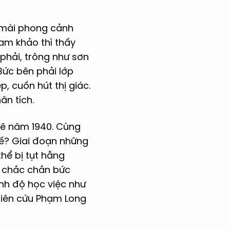
n mài phong cảnh
am khảo thì thấy
phải, trông như sơn
Bức bên phải lớp
p, cuốn hút thị giác.
ân tích.
 vẽ năm 1940. Cùng
hế? Giai đoạn những
hể bị tụt hẫng
h chắc chắn bức
ình độ học việc như
hiên cứu Phạm Long