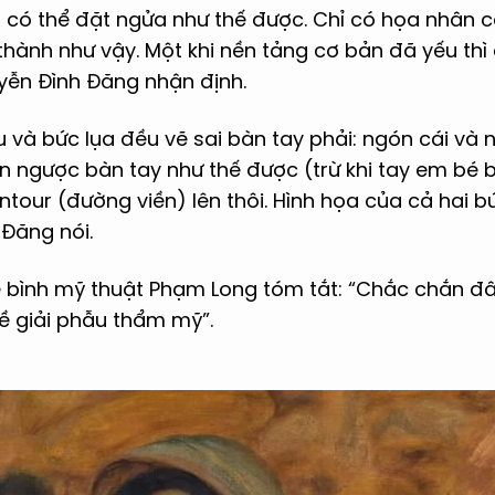
 có thể đặt ngửa như thế được. Chỉ có họa nhân c
 thành như vậy. Một khi nền tảng cơ bản đã yếu thì 
uyễn Đình Đăng nhận định.
 và bức lụa đều vẽ sai bàn tay phải: ngón cái và n
n ngược bàn tay như thế được (trừ khi tay em bé bị
ontour (đường viền) lên thôi. Hình họa của cả hai b
 Đăng nói.
 bình mỹ thuật Phạm Long tóm tắt: “Chắc chắn đây
về giải phẫu thẩm mỹ”.