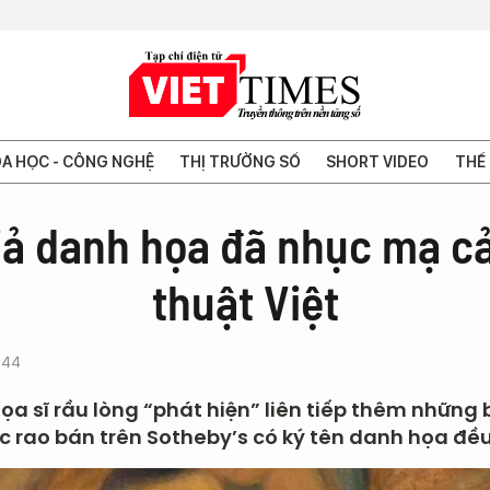
A HỌC - CÔNG NGHỆ
THỊ TRƯỜNG SỐ
SHORT VIDEO
THẾ 
iả danh họa đã nhục mạ c
thuật Việt
:44
ọa sĩ rầu lòng “phát hiện” liên tiếp thêm những 
 rao bán trên Sotheby’s có ký tên danh họa đều 