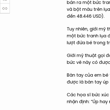
bán ra một bức tran
và bột màu trên lụ
đến 48.446 USD).
Tuy nhiên, giới mỹ 
một bức tranh lụa đ
lượt đứa bé trong t
Giới mỹ thuật gọi đ
bức vẽ này có được
Bàn tay của em bé 
được là bàn tay úp
Các họa sĩ bức xúc
nhận định: “Úp hay 