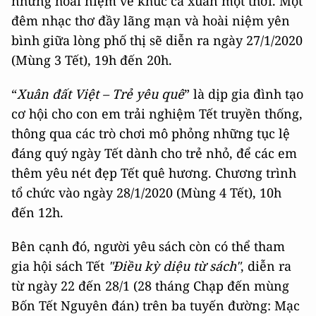
những hoài niệm về khúc ca xuân một thời. Một
đêm nhạc thơ đầy lãng mạn và hoài niệm yên
bình giữa lòng phố thị sẽ diễn ra ngày 27/1/2020
(Mùng 3 Tết), 19h đến 20h.
“
Xuân đất Việt – Trẻ yêu quê
” là dịp gia đình tạo
cơ hội cho con em trải nghiệm Tết truyền thống,
thông qua các trò chơi mô phỏng những tục lệ
đáng quý ngày Tết dành cho trẻ nhỏ, để các em
thêm yêu nét đẹp Tết quê hương. Chương trình
tổ chức vào ngày 28/1/2020 (Mùng 4 Tết), 10h
đến 12h.
Bên cạnh đó, người yêu sách còn có thể tham
gia hội sách Tết
"Điều kỳ diệu từ sách"
, diễn ra
từ ngày 22 đến 28/1 (28 tháng Chạp đến mùng
Bốn Tết Nguyên đán) trên ba tuyến đường: Mạc