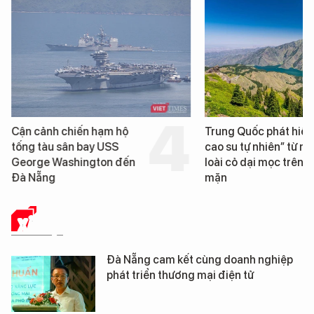
hiến hạm hộ
Trung Quốc phát hiện “mỏ
ân bay USS
cao su tự nhiên” từ một
shington đến
loài cỏ dại mọc trên đất
mặn
XÃ HỘI
Đà Nẵng cam kết cùng doanh nghiệp
phát triển thương mại điện tử