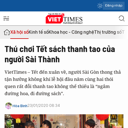
Đăng nhập
Xã hội số
Kinh tế số
Khoa học - Công nghệ
Thị trường số
Th
Thú chơi Tết sách thanh tao của
người Sài Thành
VietTimes – Tết đến xuân về, người Sài Gòn thong thả
tận hưởng không khí lễ hội đầu năm cùng hai thói
quen rất đỗi thanh tao không thể thiếu là “ngắm
đường hoa, đi đường sách”.
23/01/2020 08:34
Hòa Bình