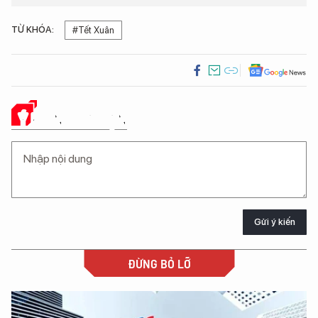
TỪ KHÓA:
#Tết Xuân
Ý KIẾN CỦA BẠN
Gửi ý kiến
ĐỪNG BỎ LỠ