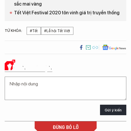
sắc mai vàng
Tết Việt Festival 2020 tôn vinh giá trị truyền thống
TỪ KHÓA:
#Tết
#Lễ hội Tết Việt
Ý KIẾN CỦA BẠN
Gửi ý kiến
ĐỪNG BỎ LỠ