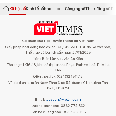
Xã hội số
Kinh tế số
Khoa học - Công nghệ
Thị trường số
Th
Cơ quan của Hội Truyền thông số Việt Nam
Giấy phép hoạt động báo chí số 165/GP-BVHTTDL do Bộ Văn hóa,
Thể thao và Du lịch cấp ngày 27/11/2025
Tổng Biên tập:
Nguyễn Bá Kiên
Tòa soạn: LK16-18, Khu đô thị Hinode Royal Park, xã Hoài Đức, Hà
Nội
Điện thoại/fax: (024)32 151175
VP đại diện tại miền Nam: Tầng 3, số 54, đường C1, phường Tân
Bình, TP.HCM
Email:
toasoan@viettimes.vn
Đường dây nóng:
0862 774 832
Liên hệ quảng cáo:
093 228 8166