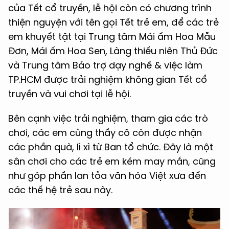
của Tết cổ truyền, lễ hội còn có chương trình
thiện nguyện với tên gọi Tết trẻ em, để các trẻ
em khuyết tật tại Trung tâm Mái ấm Hoa Mẫu
Đơn, Mái ấm Hoa Sen, Làng thiếu niên Thủ Đức
và Trung tâm Bảo trợ dạy nghề & việc làm
TP.HCM được trải nghiệm không gian Tết cổ
truyền và vui chơi tại lễ hội.
Bên cạnh việc trải nghiệm, tham gia các trò
chơi, các em cùng thầy cô còn được nhận
các phần quà, lì xì từ Ban tổ chức. Đây là một
sân chơi cho các trẻ em kém may mắn, cũng
như góp phần lan tỏa văn hóa Việt xưa đến
các thế hệ trẻ sau này.