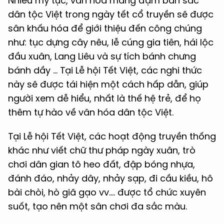
Nhiều mỹ tục, văn hóa mang đậm bản sắc
dân tộc Việt trong ngày tết cổ truyền sẽ được
sân khấu hóa để giới thiệu đến công chúng
như: tục dựng cây nêu, lễ cúng gia tiên, hái lộc
đầu xuân, Lang Liêu và sự tích bánh chưng
bánh dầy … Tại Lễ hội Tết Việt, các nghi thức
này sẽ được tái hiện một cách hấp dẫn, giúp
người xem dễ hiểu, nhất là thế hệ trẻ, để họ
thêm tự hào về văn hóa dân tộc Việt.
Tại Lễ hội Tết Việt, các hoạt động truyền thống
khác như viết chữ thư pháp ngày xuân, trò
chơi dân gian tô heo đất, đập bóng nhựa,
đánh đáo, nhảy dây, nhảy sạp, đi cầu kiều, hô
bài chòi, hò giã gạo vv.... được tổ chức xuyên
suốt, tạo nên một sân chơi đa sắc màu.