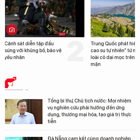
Trung Quốc phát hiện “mỏ
Loạt dự án bất động 
cao su tự nhiên” từ một
Đà Nẵng sắp bị kiểm t
loài cỏ dại mọc trên đất
mặn
XÃ HỘI
Tổng bí thư, Chủ tịch nước: Mọi nhiệm
vụ nghiên cứu phải hướng đến ứng
dụng, thương mại hóa, tạo giá trị thực
tiễn
Đà Nẵng cam kết cùng doanh nghiệp