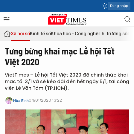
Đăng nhập
Xã hội số
Kinh tế số
Khoa học - Công nghệ
Thị trường số
Th
Tưng bừng khai mạc Lễ hội Tết
Việt 2020
VietTimes – Lễ hội Tết Việt 2020 đã chính thức khai
mạc tối 3/1 và sẽ kéo dài đến hết ngày 5/1, tại công
viên Lê Văn Tám (TP.HCM).
04/01/2020 13:22
Hòa Bình