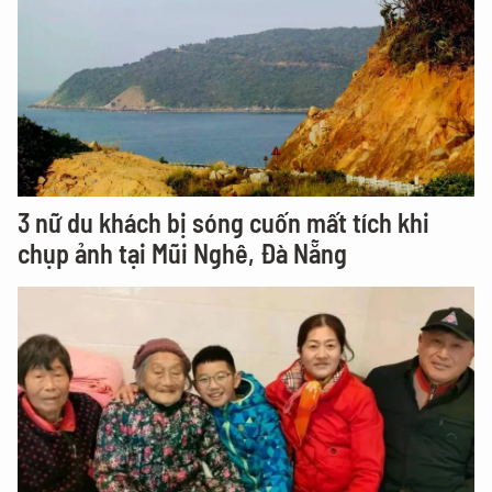
3 nữ du khách bị sóng cuốn mất tích khi
chụp ảnh tại Mũi Nghê, Đà Nẵng