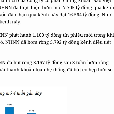
phân tích của Công ty cổ phần chứng khoán Bảo Việt
8, NHNN đã thực hiện bơm mới 7.705 tỷ đồng qua kênh
 vốn đáo hạn qua kênh này đạt 16.564 tỷ đồng. Như
 kênh này.
HNN phát hành 1.100 tỷ đồng tín phiếu mới trong khi
đó, NHNN đã bơm ròng 5.792 tỷ đồng kênh điều tiết
N đã hút ròng 3.157 tỷ đồng sau 3 tuần bơm ròng
 thái thanh khoản toàn hệ thống đã bớt eo hẹp hơn so