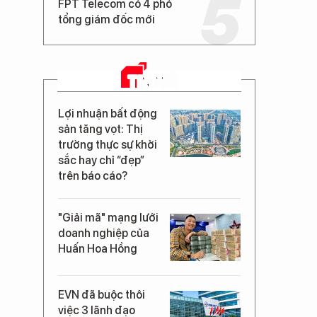
FPT Telecom có 4 phó
tổng giám đốc mới
TIN MỚI
Lợi nhuận bất động
sản tăng vọt: Thị
trường thực sự khởi
sắc hay chỉ “đẹp”
trên báo cáo?
"Giải mã" mạng lưới
doanh nghiệp của
Huấn Hoa Hồng
EVN đã buộc thôi
việc 3 lãnh đạo