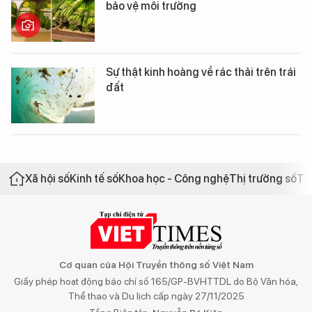
bảo vệ môi trường
Sự thật kinh hoàng về rác thải trên trái
đất
Xã hội số
Kinh tế số
Khoa học - Công nghệ
Thị trường số
Th
Cơ quan của Hội Truyền thông số Việt Nam
Giấy phép hoạt động báo chí số 165/GP-BVHTTDL do Bộ Văn hóa,
Thể thao và Du lịch cấp ngày 27/11/2025