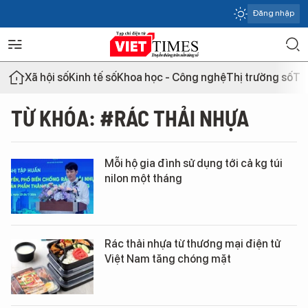
Đăng nhập
Xã hội số
Kinh tế số
Khoa học - Công nghệ
Thị trường số
Th
TỪ KHÓA: #RÁC THẢI NHỰA
Mỗi hộ gia đình sử dụng tới cả kg túi
nilon một tháng
Rác thải nhựa từ thương mại điện tử
Việt Nam tăng chóng mặt